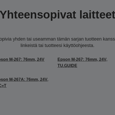
Yhteensopivat laittee
sopivia yhden tai useamman tämän sarjan tuotteen kanssa.
linkeistä tai tuotteesi käyttöohjeesta.
son M-267: 76mm, 24V
Epson M-267: 76mm, 24V,
TU.GUIDE
son M-267A: 76mm, 24V,
C=T