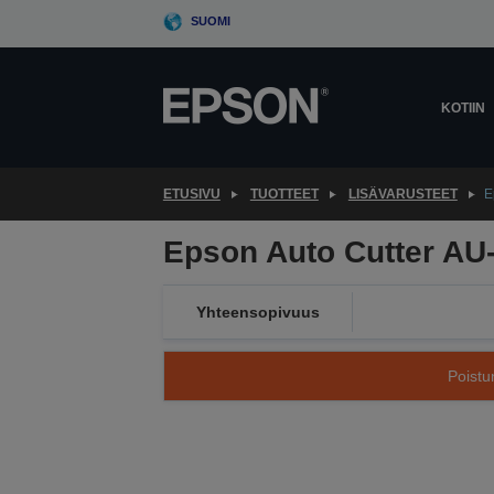
Skip
SUOMI
to
main
content
KOTIIN
ETUSIVU
TUOTTEET
LISÄVARUSTEET
E
Epson Auto Cutter AU-
Yhteensopivuus
Poistu