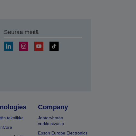
Seuraa meitä
ä
nologies
Company
ön tekniikka
Johtoryhmän
verkkosivusto
onCore
Epson Europe Electronics