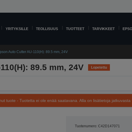
YRITYKSILLE
TEOLLISUUS
TUOTTEET
TARVIKKEET
EPS
pson Auto Cutter AU-110(H): 89.5 mm, 24V
110(H): 89.5 mm, 24V
Lopetettu
nut tuote - Tuotetta ei ole enää saatavana. Alla on lisätietoja jatkuvasta 
Tuotenumero: C42D147071