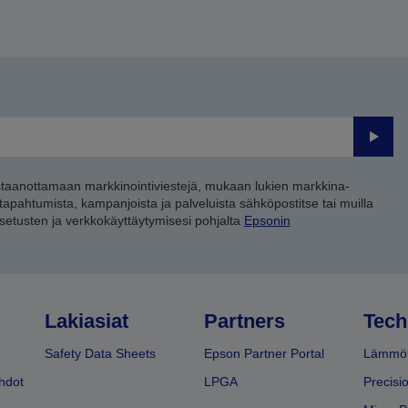
Lähet
staanottamaan markkinointiviestejä, mukaan lukien markkina-
 tapahtumista, kampanjoista ja palveluista sähköpostitse tai muilla
asetusten ja verkkokäyttäytymisesi pohjalta
Epsonin
Lakiasiat
Partners
Tech
Safety Data Sheets
Epson Partner Portal
Lämmöt
hdot
LPGA
Precisi