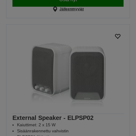
Jälleenmyyjät
External Speaker - ELPSP02
Kaiuttimet: 2 x 15 W
Sisäänrakennettu vahvistin