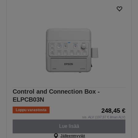
Control and Connection Box -
ELPCB03N
248,45 €
Loppu varastosta
sis. ALV (197,97 € ilman ALV)
Lue lisää
Jälleenmyyjät