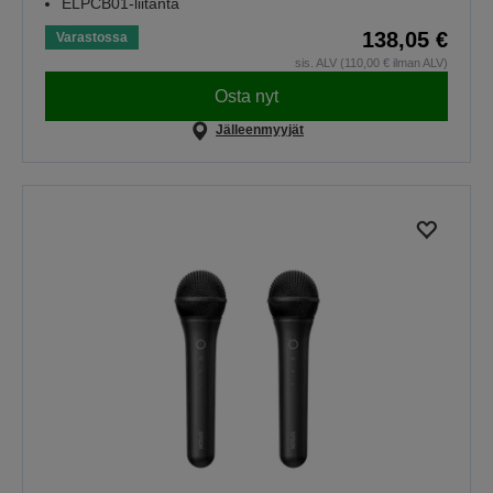
ELPCB01-liitäntä
138,05 €
Varastossa
sis. ALV (110,00 € ilman ALV)
Osta nyt
Jälleenmyyjät