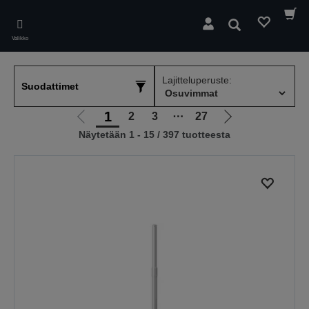
Skip
to
Hae
main
Valikko
content
Lajitteluperuste:
Suodattimet
1
2
3
⋯
27
Siirry
Siirry
Näytetään 1 - 15 / 397 tuotteesta
edelliselle
seuraavalle
sivulle
sivulle