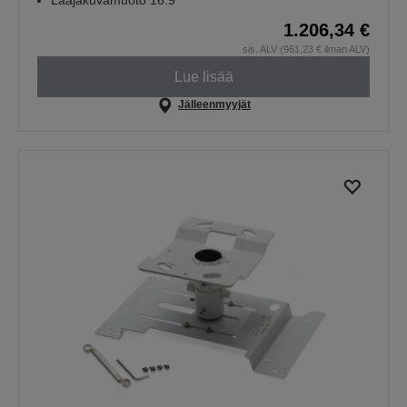
Laajakuvamuoto 16:9
1.206,34 €
sis. ALV (961,23 € ilman ALV)
Lue lisää
Jälleenmyyjät