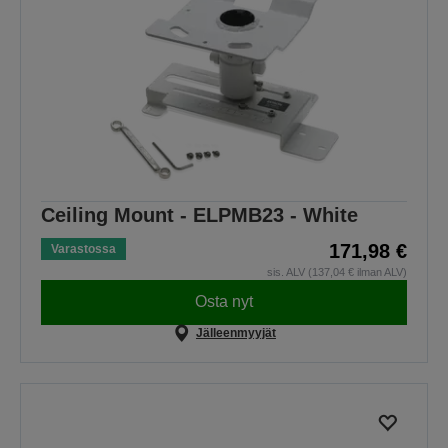
Ceiling Mount - ELPMB23 - White
171,98 €
Varastossa
sis. ALV (137,04 € ilman ALV)
Osta nyt
Jälleenmyyjät