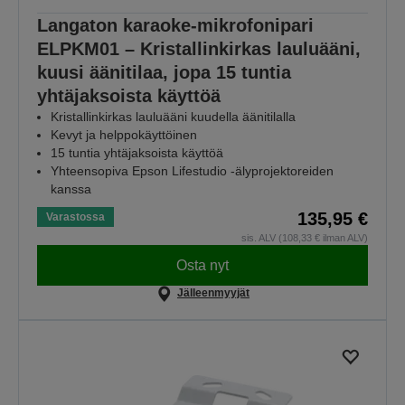
Langaton karaoke-mikrofonipari
ELPKM01 – Kristallinkirkas lauluääni,
kuusi äänitilaa, jopa 15 tuntia
yhtäjaksoista käyttöä
Kristallinkirkas lauluääni kuudella äänitilalla
Kevyt ja helppokäyttöinen
15 tuntia yhtäjaksoista käyttöä
Yhteensopiva Epson Lifestudio -älyprojektoreiden
kanssa
135,95 €
Varastossa
sis. ALV (108,33 € ilman ALV)
Osta nyt
Jälleenmyyjät