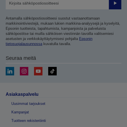
Lähetä
Antamalla sähköpostiosoitteesi suostut vastaanottamaan
markkinointiviestejä, mukaan lukien markkina-analyysejä ja kyselyitä,
Epsonin tuotteista, tapahtumista, kampanjoista ja palveluista
sähköpostitse tai muilla sähköisen viestinnän tavoilla valitsemiesi
asetusten ja verkkokäyttäytymisesi pohjalta
Epsonin
tietosuojalausunnossa
kuvatulla tavalla.
Seuraa meitä
Asiakaspalvelu
Uusimmat tarjoukset
Kampanjat
Tuotteen rekisteröinti