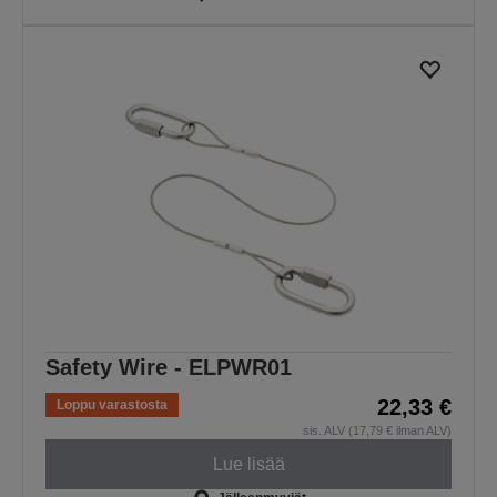
Safety Wire - ELPWR01
22,33 €
Loppu varastosta
sis. ALV (17,79 € ilman ALV)
Lue lisää