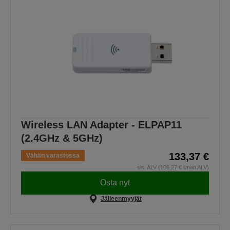
Wireless LAN Adapter - ELPAP11
(2.4GHz & 5GHz)
133,37 €
Vähän varastossa
sis. ALV (106,27 € ilman ALV)
Osta nyt
Jälleenmyyjät