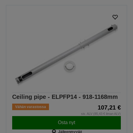
Ceiling pipe - ELPFP14 - 918-1168mm
107,21 €
Vähän varastossa
sis. ALV (85,43 € ilman ALV)
Osta nyt
Jälleenmyyjät