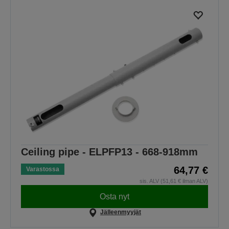
Ceiling pipe - ELPFP13 - 668-918mm
64,77 €
Varastossa
sis. ALV (51,61 € ilman ALV)
Osta nyt
Jälleenmyyjät