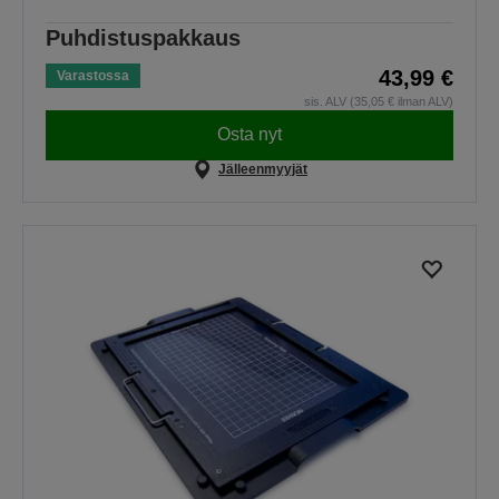
Puhdistuspakkaus
43,99 €
Varastossa
sis. ALV (35,05 € ilman ALV)
Osta nyt
Jälleenmyyjät