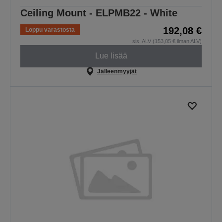
Ceiling Mount - ELPMB22 - White
192,08 €
Loppu varastosta
sis. ALV (153,05 € ilman ALV)
Lue lisää
Jälleenmyyjät