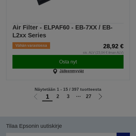
Air Filter - ELPAF60 - EB-7XX / EB-
L2xx Series
28,92 €
Vähän varastossa
sis. ALV (23,04 € ilman ALV)
Osta nyt
Jälleenmyyjät
Näytetään 1 - 15 / 397 tuotteesta
1
2
3
⋯
27
Siirry
Siirry
edelliselle
seuraavalle
sivulle
sivulle
Tilaa Epsonin uutiskirje