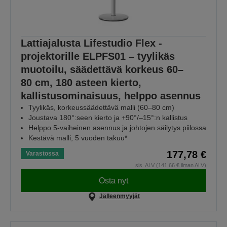
Lattiajalusta Lifestudio Flex -
projektorille ELPFS01 – tyylikäs
muotoilu, säädettävä korkeus 60–
80 cm, 180 asteen kierto,
kallistusominaisuus, helppo asennus
Tyylikäs, korkeussäädettävä malli (60–80 cm)
Joustava 180°:seen kierto ja +90°/–15°:n kallistus
Helppo 5-vaiheinen asennus ja johtojen säilytys piilossa
Kestävä malli, 5 vuoden takuu*
177,78 €
Varastossa
sis. ALV (141,66 € ilman ALV)
Osta nyt
Jälleenmyyjät