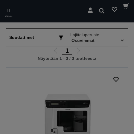
Skip
to
Hae
main
Valikko
content
Lajitteluperuste:
Suodattimet
1
Siirry
Siirry
Näytetään 1 - 3 / 3 tuotteesta
edelliselle
seuraavalle
sivulle
sivulle