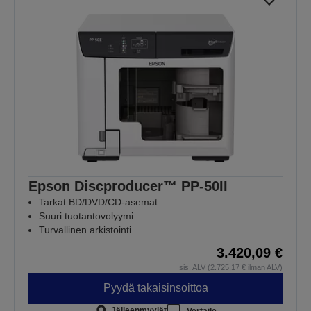
Epson Discproducer™ PP-50II
Tarkat BD/DVD/CD-asemat
Suuri tuotantovolyymi
Turvallinen arkistointi
3.420,09 €
sis. ALV (2.725,17 € ilman ALV)
Pyydä takaisinsoittoa
Jälleenmyyjät
Vertaile