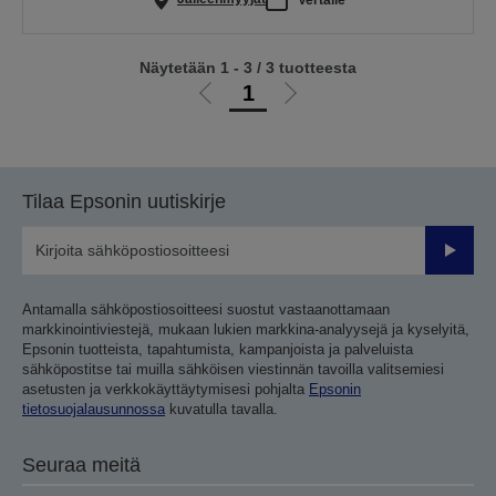
Näytetään 1 - 3 / 3 tuotteesta
1
Siirry
Siirry
edelliselle
seuraavalle
sivulle
sivulle
Tilaa Epsonin uutiskirje
Lähetä
Antamalla sähköpostiosoitteesi suostut vastaanottamaan
markkinointiviestejä, mukaan lukien markkina-analyysejä ja kyselyitä,
Epsonin tuotteista, tapahtumista, kampanjoista ja palveluista
sähköpostitse tai muilla sähköisen viestinnän tavoilla valitsemiesi
asetusten ja verkkokäyttäytymisesi pohjalta
Epsonin
tietosuojalausunnossa
kuvatulla tavalla.
Seuraa meitä