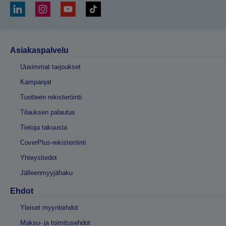
Asiakaspalvelu
Uusimmat tarjoukset
Kampanjat
Tuotteen rekisteröinti
Tilauksen palautus
Tietoja takuusta
CoverPlus-rekisteröinti
Yhteystiedot
Jälleenmyyjähaku
Ehdot
Yleiset myyntiehdot
Maksu- ja toimitusehdot