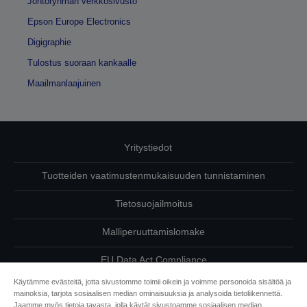
Johtoryhmän verkkosivusto
Epson Europe Electronics
Digigraphie
Tulostus suoraan kankaalle
Maailmanlaajuinen
Yritystiedot
Tuotteiden vaatimustenmukaisuuden tunnistaminen
Tietosuojailmoitus
Malliperuuttamislomake
EU Data Act Compliance
Käytämme evästeitä, jotta sivustomme toimii oikein ja voimme personoida sisältöä ja
Ota meihin yhteyttä omista tiedoistasi
mainoksia, tarjota sosiaalisen median ominaisuuksia ja analysoida tietoliikennettä.
Jaamme myös tietoja tavasta, jolla käytät sivustoamme sosiaalisen median,