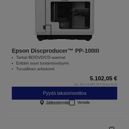
Epson Discproducer™ PP-100III
Tarkat BD/DVD/CD-asemat
Erittäin suuri tuotantovolyymi
Turvallinen arkistointi
5.102,05 €
sis. ALV (4.065,38 € ilman ALV)
Pyydä takaisinsoittoa
Jälleenmyyjät
Vertaile