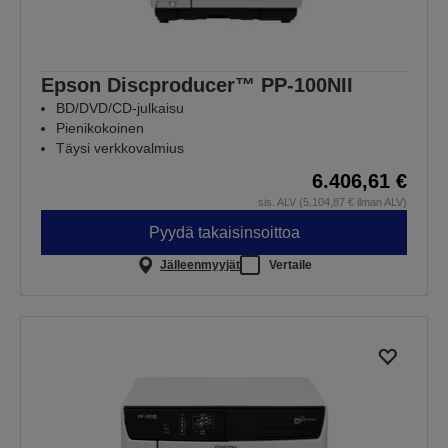
Epson Discproducer™ PP-100NII
BD/DVD/CD-julkaisu
Pienikokoinen
Täysi verkkovalmius
6.406,61 €
sis. ALV (5.104,87 € ilman ALV)
Pyydä takaisinsoittoa
Jälleenmyyjät
Vertaile