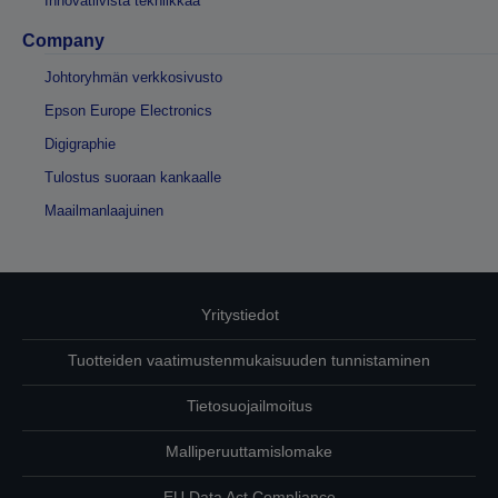
Innovatiivista tekniikkaa
Company
Johtoryhmän verkkosivusto
Epson Europe Electronics
Digigraphie
Tulostus suoraan kankaalle
Maailmanlaajuinen
Yritystiedot
Tuotteiden vaatimustenmukaisuuden tunnistaminen
Tietosuojailmoitus
Malliperuuttamislomake
EU Data Act Compliance