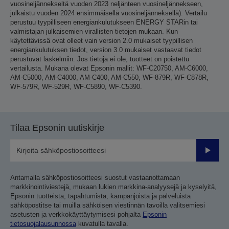
vuosineljännekseltä vuoden 2023 neljänteen vuosineljännekseen,
julkaistu vuoden 2024 ensimmäisellä vuosineljänneksellä). Vertailu
perustuu tyypilliseen energiankulutukseen ENERGY STARin tai
valmistajan julkaisemien virallisten tietojen mukaan. Kun
käytettävissä ovat olleet vain version 2.0 mukaiset tyypillisen
energiankulutuksen tiedot, version 3.0 mukaiset vastaavat tiedot
perustuvat laskelmiin. Jos tietoja ei ole, tuotteet on poistettu
vertailusta. Mukana olevat Epsonin mallit: WF-C20750, AM-C6000,
AM-C5000, AM-C4000, AM-C400, AM-C550, WF-879R, WF-C878R,
WF-579R, WF-529R, WF-C5890, WF-C5390.
Tilaa Epsonin uutiskirje
Lähetä
Antamalla sähköpostiosoitteesi suostut vastaanottamaan
markkinointiviestejä, mukaan lukien markkina-analyysejä ja kyselyitä,
Epsonin tuotteista, tapahtumista, kampanjoista ja palveluista
sähköpostitse tai muilla sähköisen viestinnän tavoilla valitsemiesi
asetusten ja verkkokäyttäytymisesi pohjalta
Epsonin
tietosuojalausunnossa
kuvatulla tavalla.