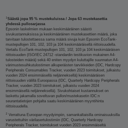
1
Säästä jopa 95 % mustekuluissa / Jopa 63 mustekasettia
yhdessä pullosarjassa
Epsonin laskelmien mukaan keskimääräinen säästö
sivukustannuksissa ja keskimääräinen mustekasettien määrä, joka
tarvitaan tulostettaessa sama määrä sivuja kuin Epsonin EcoTank-
mustepullojen 101, 102, 103 ja 104 keskimääräisellä riittoisuudella.
Vertailu EcoTank-mustepullojen 101, 102, 103 ja 104 keskimääräisen
riittoisuuden (ISO/IEC 24712 -standardin testikuvion mukainen A4-
tulosteiden määrä) sekä 40 eniten myydyn kuluttajille suunnatun A4-
värimustesuihkutulostimen alkuperäisten tarvikkeiden (IDC, Hardcopy
Peripherals Consumables Tracker, vuoden 2023 toimitukset, julkaistu
vuoden 2024 ensimmäisellä neljänneksellä) keskimääräisen
riittoisuuden välillä Euroopassa (IDC, Quarterly Hardcopy Peripherals
Tracker, vuoden 2023 toimitukset, julkaistu vuoden 2024
ensimmäisellä neljänneksellä). Sivukohtaiset kustannukset on
laskettu jakamalla soveltuvan pullon/mustekasetin IDC:n
seurantatietojen pohjalta saatu keskimääräinen myyntihinta
riittoisuudella.
2
Verrattuna Euroopan myydyimpiin, samankaltaisilla ominaisuuksilla
varustettuihin värilasertulostimiin (IDC, Quarterly Hardcopy
Peripherals Tracker, toimitukset vuoden 2023 ensimmäiseltä