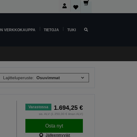
ON VERKKOKAUPPA
TIETOJA
TUKI
Lajitteluperuste:
1.694,25 €
Varastossa
sis. ALV (1.350,00 € ilman ALV)
Osta nyt
Jälleenmyyjät