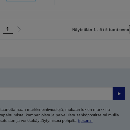
1
Näytetään 1 - 5 / 5 tuotteesta
iirry
Siirry
delliselle
seuraavalle
ivulle
sivulle
Lähet
staanottamaan markkinointiviestejä, mukaan lukien markkina-
 tapahtumista, kampanjoista ja palveluista sähköpostitse tai muilla
asetusten ja verkkokäyttäytymisesi pohjalta
Epsonin