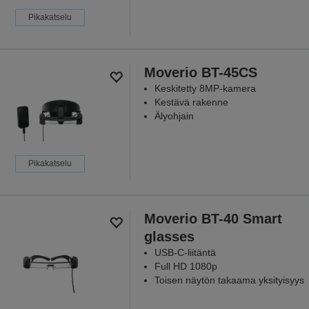
Pikakatselu
Moverio BT-45CS
Keskitetty 8MP-kamera
Kestävä rakenne
Älyohjain
Pikakatselu
Moverio BT-40 Smart
glasses
USB-C-liitäntä
Full HD 1080p
Toisen näytön takaama yksityisyys