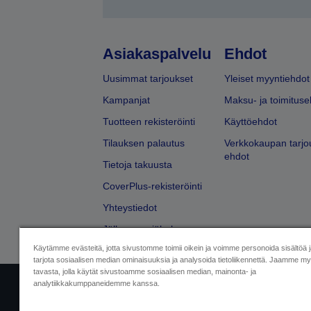
Asiakaspalvelu
Ehdot
Uusimmat tarjoukset
Yleiset myyntiehdot
Kampanjat
Maksu- ja toimituse
Tuotteen rekisteröinti
Käyttöehdot
Tilauksen palautus
Verkkokaupan tarjo
ehdot
Tietoja takuusta
CoverPlus-rekisteröinti
Yhteystiedot
Jälleenmyyjähaku
Käytämme evästeitä, jotta sivustomme toimii oikein ja voimme personoida sisältöä 
tarjota sosiaalisen median ominaisuuksia ja analysoida tietoliikennettä. Jaamme myö
tavasta, jolla käytät sivustoamme sosiaalisen median, mainonta- ja
analytiikkakumppaneidemme kanssa.
Yritystiedot
Tuotteiden vaatimusten