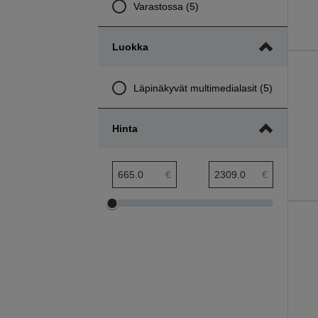
Varastossa (5)
Luokka
Läpinäkyvät multimedialasit (5)
Hinta
hinta pienin etäisyys
hinta suurin etäisyys
€
€
Säädä
Säädä
hinta
hinta
pienintä
suurinta
etäisyyttä
etäisyyttä