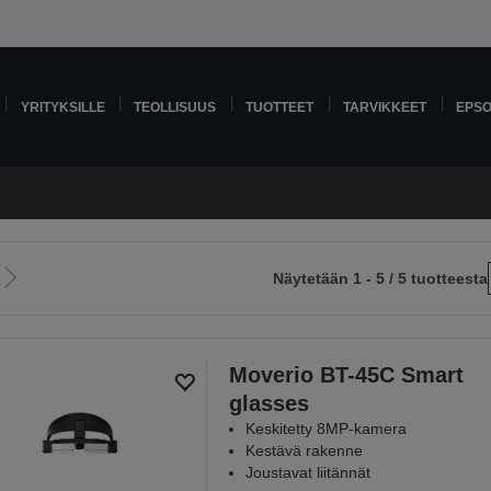
YRITYKSILLE
TEOLLISUUS
TUOTTEET
TARVIKKEET
EPS
Näytetään 1 - 5 / 5 tuotteesta
Siirry
le
seuraavalle
sivulle
Moverio BT-45C Smart
glasses
Keskitetty 8MP-kamera
Kestävä rakenne
Joustavat liitännät