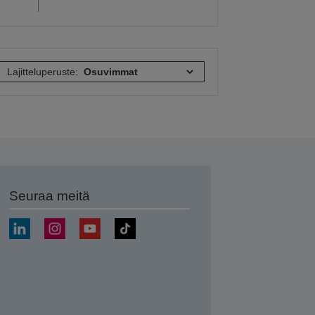
Lajitteluperuste:
Seuraa meitä
ä