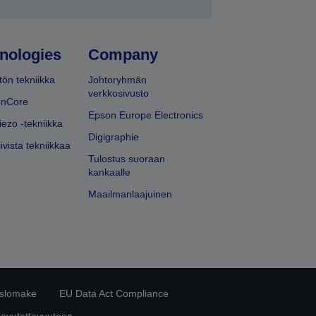
nologies
Company
ön tekniikka
Johtoryhmän
verkkosivusto
onCore
Epson Europe Electronics
iezo -tekniikka
Digigraphie
ivista tekniikkaa
Tulostus suoraan
kankaalle
Maailmanlaajuinen
islomake
EU Data Act Compliance