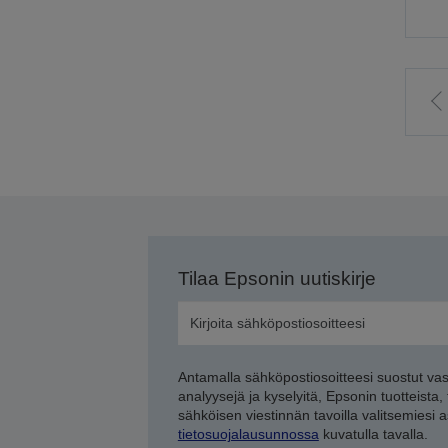
S
e
s
Tilaa Epsonin uutiskirje
Antamalla sähköpostiosoitteesi suostut va
analyysejä ja kyselyitä, Epsonin tuotteista,
sähköisen viestinnän tavoilla valitsemiesi 
tietosuojalausunnossa
kuvatulla tavalla.