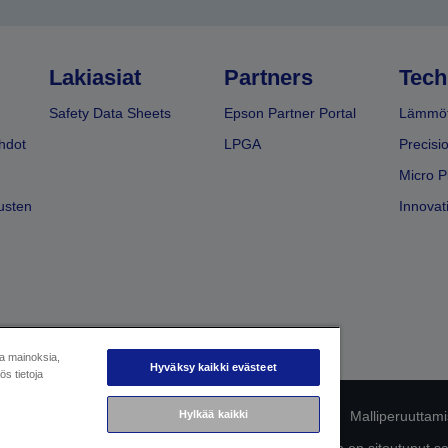
Lakiasiat
Partners
Tech
Safety Data Sheets
Epson Partner Portal
Lämmöt
hdot
LPGA
Precisi
Micro P
usten
Innovati
ja mainoksia,
Hyväksy kaikki evästeet
s tietoja
Hylkää kaikki
mukaisuuden tunnistaminen
Tietosuojailmoitus
Malliperuuttam