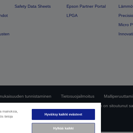
Safety Data Sheets
Epson Partner Portal
Lämmöt
hdot
LPGA
Precisi
Micro P
usten
Innovati
mukaisuuden tunnistaminen
Tietosuojailmoitus
Malliperuuttam
ttä omista tiedoistasi
Tietoa evästeistä
Epson on sitoutunut s
ja mainoksia,
Hyväksy kaikki evästeet
s tietoja
Copyright © 2026 Seiko Epson
Hylkää kaikki