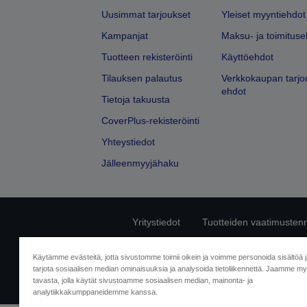
Uusimmat tarjoukset
Yleiset myyntiehdot
Kampanjat
Maksu- ja toimituse
Tuotteen rekisteröinti
Käyttöehdot
Tilauksen palautus
Verkkokaupan tarjo
ehdot
Tietoja takuusta
CoverPlus-rekisteröinti
Yhteystiedot
Jälleenmyyjähaku
Yritystiedot
Tuotteiden vaatimusten
Ota meihin yhtey
Käytämme evästeitä, jotta sivustomme toimii oikein ja voimme personoida sisältöä 
tarjota sosiaalisen median ominaisuuksia ja analysoida tietoliikennettä. Jaamme myö
tavasta, jolla käytät sivustoamme sosiaalisen median, mainonta- ja
analytiikkakumppaneidemme kanssa.