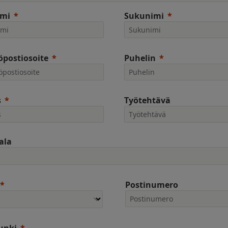
imi
Sukunimi
postiosoite
Puhelin
s
Työtehtävä
ala
Postinumero