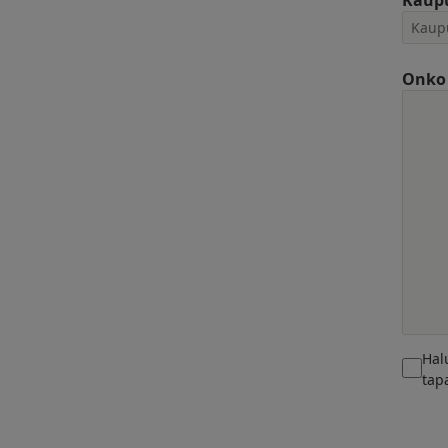
Kaup
Onko 
Hal
tap