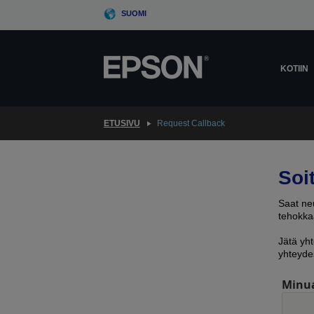
Skip
SUOMI
to
main
content
KOTIIN
ETUSIVU
Request Callback
Soi
Saat neu
tehokkaa
Jätä yht
yhteyde
Minu