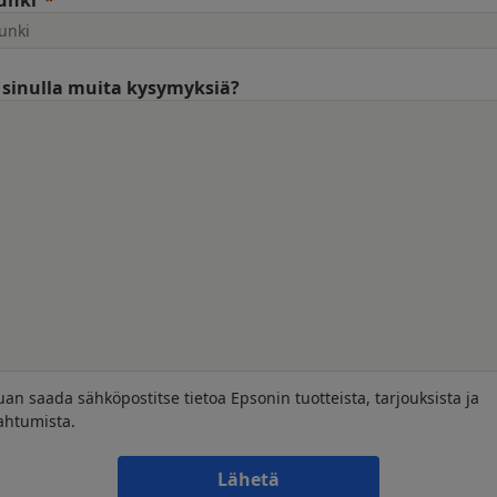
unki
sinulla muita kysymyksiä?
uan saada sähköpostitse tietoa Epsonin tuotteista, tarjouksista ja
ahtumista.
Lähetä