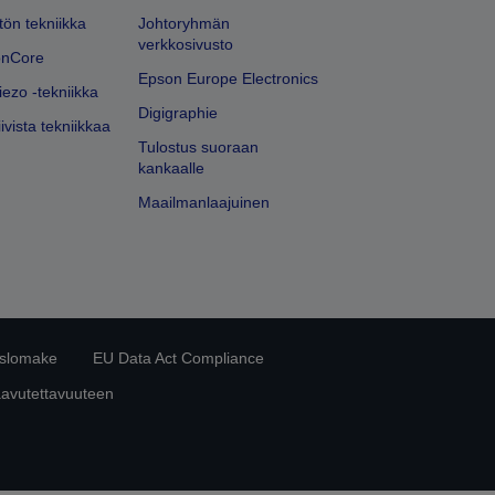
ön tekniikka
Johtoryhmän
verkkosivusto
onCore
Epson Europe Electronics
iezo -tekniikka
Digigraphie
ivista tekniikkaa
Tulostus suoraan
kankaalle
Maailmanlaajuinen
islomake
EU Data Act Compliance
aavutettavuuteen