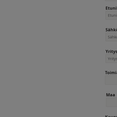
Etun
Sähkö
Yrity
Toimi
Maa