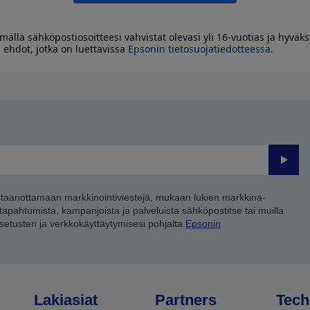
mällä sähköpostiosoitteesi vahvistat olevasi yli 16-vuotias ja hyväks
 ehdot, jotka on luettavissa
Epsonin tietosuojatiedotteessa
.
Lähet
staanottamaan markkinointiviestejä, mukaan lukien markkina-
 tapahtumista, kampanjoista ja palveluista sähköpostitse tai muilla
asetusten ja verkkokäyttäytymisesi pohjalta
Epsonin
Lakiasiat
Partners
Tech