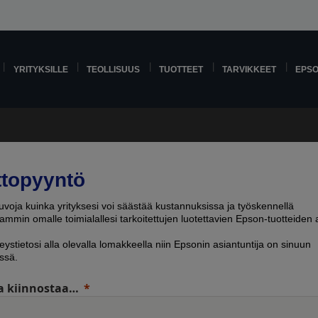
YRITYKSILLE
TEOLLISUUS
TUOTTEET
TARVIKKEET
EPS
ttopyyntö
voja kuinka yrityksesi voi säästää kustannuksissa ja työskennellä
mmin omalle toimialallesi tarkoitettujen luotettavien Epson-tuotteiden a
eystietosi alla olevalla lomakkeella niin Epsonin asiantuntija on sinuun
ssä.
a kiinnostaa…