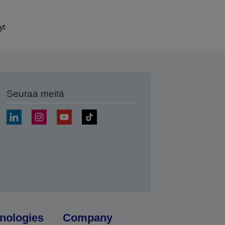
yt
Seuraa meitä
ä
nologies
Company