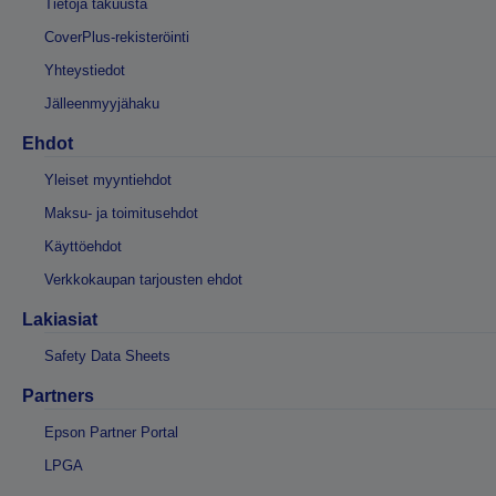
Tietoja takuusta
CoverPlus-rekisteröinti
Yhteystiedot
Jälleenmyyjähaku
Ehdot
Yleiset myyntiehdot
Maksu- ja toimitusehdot
Käyttöehdot
Verkkokaupan tarjousten ehdot
Lakiasiat
Safety Data Sheets
Partners
Epson Partner Portal
LPGA