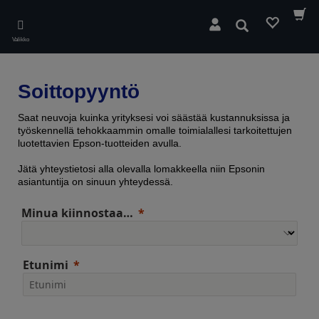
Skip
to
Hae
main
Valikko
content
Soittopyyntö
Saat neuvoja kuinka yrityksesi voi säästää kustannuksissa ja
työskennellä tehokkaammin omalle toimialallesi tarkoitettujen
luotettavien Epson-tuotteiden avulla.
Jätä yhteystietosi alla olevalla lomakkeella niin Epsonin
asiantuntija on sinuun yhteydessä.
Minua kiinnostaa…
Etunimi