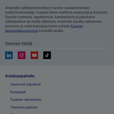
Antamalla sähköpostiosoitteesi suostut vastaanottamaan
markkinointiviestejä, mukaan lukien markkina-analyysejä ja kyselyitä,
Epsonin tuotteista, tapahtumista, kampanjoista ja palveluista
sähköpostitse tai muilla sähköisen viestinnän tavoilla valitsemiesi
asetusten ja verkkokäyttäytymisesi pohjalta
Epsonin
tietosuojalausunnossa
kuvatulla tavalla.
Seuraa meitä
Asiakaspalvelu
Uusimmat tarjoukset
Kampanjat
Tuotteen rekisteröinti
Tilauksen palautus