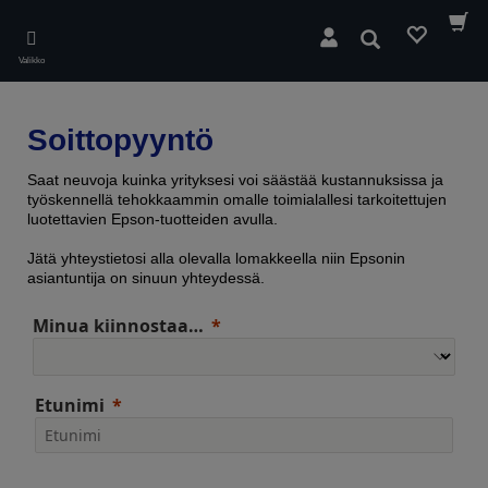
Skip
to
Hae
main
Valikko
content
Soittopyyntö
Saat neuvoja kuinka yrityksesi voi säästää kustannuksissa ja
työskennellä tehokkaammin omalle toimialallesi tarkoitettujen
luotettavien Epson-tuotteiden avulla.
Jätä yhteystietosi alla olevalla lomakkeella niin Epsonin
asiantuntija on sinuun yhteydessä.
Minua kiinnostaa…
Etunimi