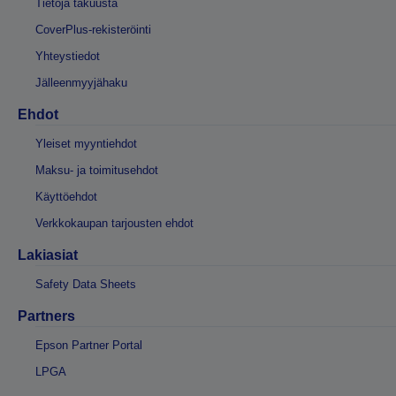
Tietoja takuusta
CoverPlus-rekisteröinti
Yhteystiedot
Jälleenmyyjähaku
Ehdot
Yleiset myyntiehdot
Maksu- ja toimitusehdot
Käyttöehdot
Verkkokaupan tarjousten ehdot
Lakiasiat
Safety Data Sheets
Partners
Epson Partner Portal
LPGA