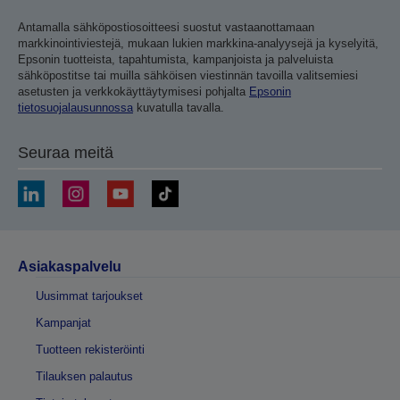
Antamalla sähköpostiosoitteesi suostut vastaanottamaan
markkinointiviestejä, mukaan lukien markkina-analyysejä ja kyselyitä,
Epsonin tuotteista, tapahtumista, kampanjoista ja palveluista
sähköpostitse tai muilla sähköisen viestinnän tavoilla valitsemiesi
asetusten ja verkkokäyttäytymisesi pohjalta
Epsonin
tietosuojalausunnossa
kuvatulla tavalla.
Seuraa meitä
Asiakaspalvelu
Uusimmat tarjoukset
Kampanjat
Tuotteen rekisteröinti
Tilauksen palautus