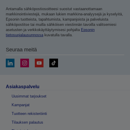
Antamalla sähköpostiosoitteesi suostut vastaanottamaan
markkinointiviestejä, mukaan lukien markkina-analyysejä ja kyselyitä,
Epsonin tuotteista, tapahtumista, kampanjoista ja palveluista
sähköpostitse tai muilla sähköisen viestinnän tavoilla valitsemiesi
asetusten ja verkkokäyttäytymisesi pohjalta
Epsonin
tietosuojalausunnossa
kuvatulla tavalla.
Seuraa meitä
Asiakaspalvelu
Uusimmat tarjoukset
Kampanjat
Tuotteen rekisteröinti
Tilauksen palautus