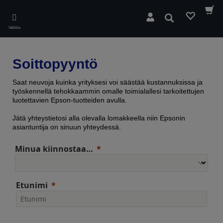
Skip
to
Hae
main
Valikko
content
Soittopyyntö
Saat neuvoja kuinka yrityksesi voi säästää kustannuksissa ja
työskennellä tehokkaammin omalle toimialallesi tarkoitettujen
luotettavien Epson-tuotteiden avulla.
Jätä yhteystietosi alla olevalla lomakkeella niin Epsonin
asiantuntija on sinuun yhteydessä.
Minua kiinnostaa…
Etunimi