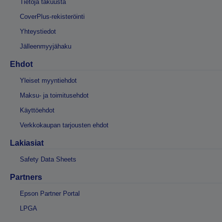
Tietoja takuusta
CoverPlus-rekisteröinti
Yhteystiedot
Jälleenmyyjähaku
Ehdot
Yleiset myyntiehdot
Maksu- ja toimitusehdot
Käyttöehdot
Verkkokaupan tarjousten ehdot
Lakiasiat
Safety Data Sheets
Partners
Epson Partner Portal
LPGA