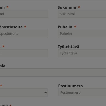
imi
Sukunimi
postiosoite
Puhelin
s
Työtehtävä
ala
Postinumero