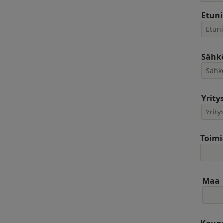
Etun
Sähkö
Yrity
Toimi
Maa