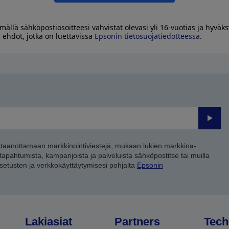
mällä sähköpostiosoitteesi vahvistat olevasi yli 16-vuotias ja hyväks
 ehdot, jotka on luettavissa
Epsonin tietosuojatiedotteessa
.
Lähet
staanottamaan markkinointiviestejä, mukaan lukien markkina-
 tapahtumista, kampanjoista ja palveluista sähköpostitse tai muilla
asetusten ja verkkokäyttäytymisesi pohjalta
Epsonin
Lakiasiat
Partners
Tech