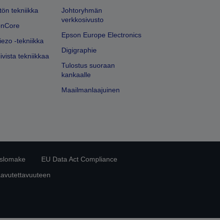
ön tekniikka
Johtoryhmän
verkkosivusto
onCore
Epson Europe Electronics
iezo -tekniikka
Digigraphie
ivista tekniikkaa
Tulostus suoraan
kankaalle
Maailmanlaajuinen
islomake
EU Data Act Compliance
aavutettavuuteen