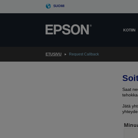
Skip
SUOMI
to
main
content
KOTIIN
ETUSIVU
Request Callback
Soi
Saat neu
tehokkaa
Jätä yht
yhteyde
Minu