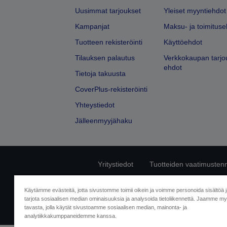
Uusimmat tarjoukset
Yleiset myyntiehdot
Kampanjat
Maksu- ja toimituse
Tuotteen rekisteröinti
Käyttöehdot
Tilauksen palautus
Verkkokaupan tarjo
ehdot
Tietoja takuusta
CoverPlus-rekisteröinti
Yhteystiedot
Jälleenmyyjähaku
Yritystiedot
Tuotteiden vaatimusten
Ota meihin yhtey
Käytämme evästeitä, jotta sivustomme toimii oikein ja voimme personoida sisältöä 
tarjota sosiaalisen median ominaisuuksia ja analysoida tietoliikennettä. Jaamme myö
tavasta, jolla käytät sivustoamme sosiaalisen median, mainonta- ja
analytiikkakumppaneidemme kanssa.