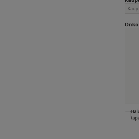
Kaup
Onko 
Hal
tap