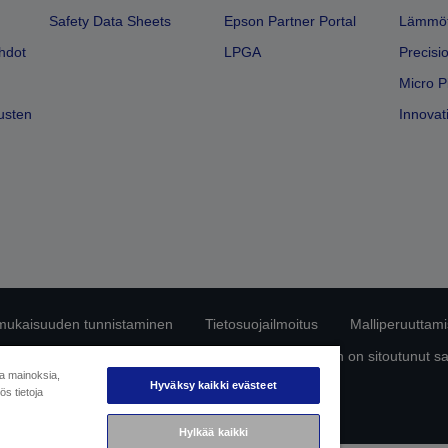
Safety Data Sheets
Epson Partner Portal
Lämmöt
hdot
LPGA
Precisi
Micro P
usten
Innovati
mukaisuuden tunnistaminen
Tietosuojailmoitus
Malliperuuttam
ttä omista tiedoistasi
Tietoa evästeistä
Epson on sitoutunut s
ja mainoksia,
Hyväksy kaikki evästeet
s tietoja
Copyright © 2026 Seiko Epson
Hylkää kaikki