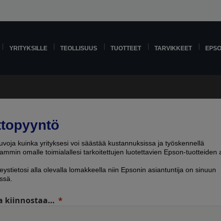
YRITYKSILLE
TEOLLISUUS
TUOTTEET
TARVIKKEET
EPS
ttopyyntö
voja kuinka yrityksesi voi säästää kustannuksissa ja työskennellä
mmin omalle toimialallesi tarkoitettujen luotettavien Epson-tuotteiden a
eystietosi alla olevalla lomakkeella niin Epsonin asiantuntija on sinuun
ssä.
a kiinnostaa…