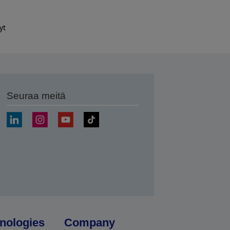
yt
Seuraa meitä
ä
nologies
Company