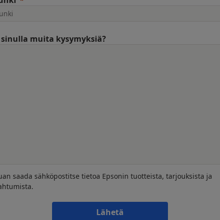
unki
sinulla muita kysymyksiä?
uan saada sähköpostitse tietoa Epsonin tuotteista, tarjouksista ja
ahtumista.
Lähetä