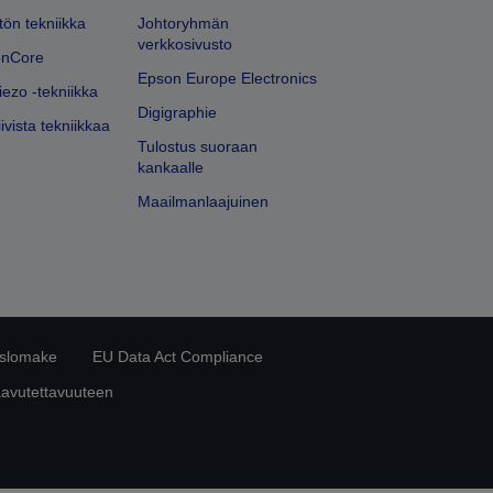
ön tekniikka
Johtoryhmän
verkkosivusto
onCore
Epson Europe Electronics
iezo -tekniikka
Digigraphie
ivista tekniikkaa
Tulostus suoraan
kankaalle
Maailmanlaajuinen
islomake
EU Data Act Compliance
aavutettavuuteen