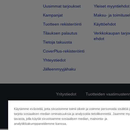
Uusimmat tarjoukset
Yleiset myyntiehdot
Kampanjat
Maksu- ja toimituse
Tuotteen rekisteröinti
Käyttöehdot
Tilauksen palautus
Verkkokaupan tarjo
ehdot
Tietoja takuusta
CoverPlus-rekisteröinti
Yhteystiedot
Jälleenmyyjähaku
Yritystiedot
Tuotteiden vaatimusten
Ota meihin yhtey
Käytämme evästeitä, jotta sivustomme toimii oikein ja voimme personoida sisältöä 
tarjota sosiaalisen median ominaisuuksia ja analysoida tietoliikennettä. Jaamme myö
tavasta, jolla käytät sivustoamme sosiaalisen median, mainonta- ja
analytiikkakumppaneidemme kanssa.