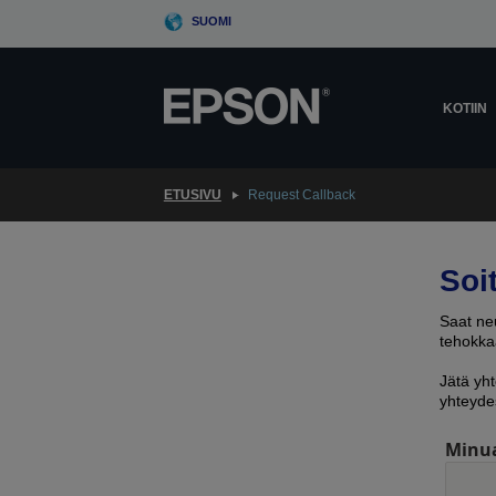
Skip
SUOMI
to
main
content
KOTIIN
ETUSIVU
Request Callback
Soi
Saat neu
tehokkaa
Jätä yht
yhteyde
Minu