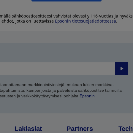
mällä sähköpostiosoitteesi vahvistat olevasi yli 16-vuotias ja hyväks
 ehdot, jotka on luettavissa
Epsonin tietosuojatiedotteessa
.
Lähet
staanottamaan markkinointiviestejä, mukaan lukien markkina-
 tapahtumista, kampanjoista ja palveluista sähköpostitse tai muilla
asetusten ja verkkokäyttäytymisesi pohjalta
Epsonin
Lakiasiat
Partners
Tech