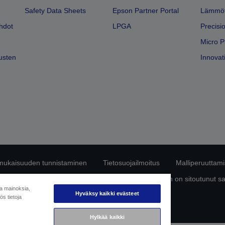
Safety Data Sheets
Epson Partner Portal
Lämmöt
hdot
LPGA
Precisi
Micro P
usten
Innovati
mukaisuuden tunnistaminen
Tietosuojailmoitus
Malliperuuttam
ttä omista tiedoistasi
Tietoa evästeistä
Epson on sitoutunut s
ja mainoksia,
Hyväksy kaikki evästeet
s tietoja
Copyright © 2026 Seiko Epson
Hylkää kaikki