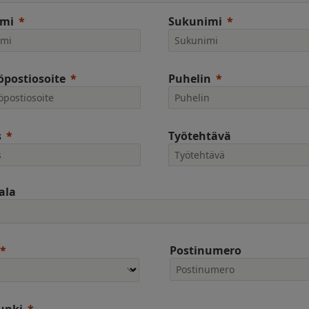
imi
Sukunimi
postiosoite
Puhelin
s
Työtehtävä
ala
Postinumero