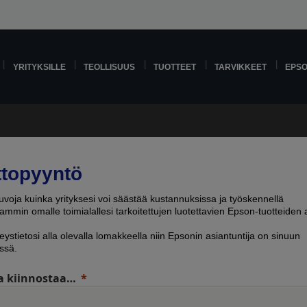
YRITYKSILLE
TEOLLISUUS
TUOTTEET
TARVIKKEET
EPS
ttopyyntö
voja kuinka yrityksesi voi säästää kustannuksissa ja työskennellä
mmin omalle toimialallesi tarkoitettujen luotettavien Epson-tuotteiden a
eystietosi alla olevalla lomakkeella niin Epsonin asiantuntija on sinuun
ssä.
a kiinnostaa…