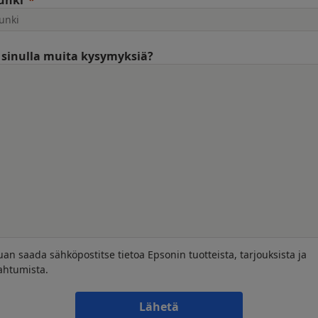
unki
sinulla muita kysymyksiä?
uan saada sähköpostitse tietoa Epsonin tuotteista, tarjouksista ja
ahtumista.
Lähetä