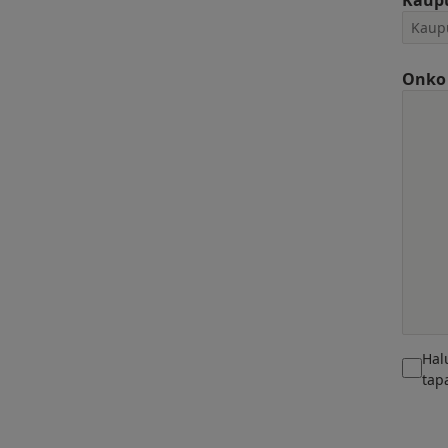
Kaup
Onko 
Hal
tap