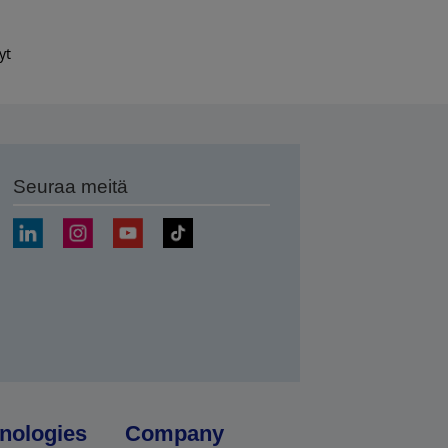
yt
Seuraa meitä
ä
nologies
Company