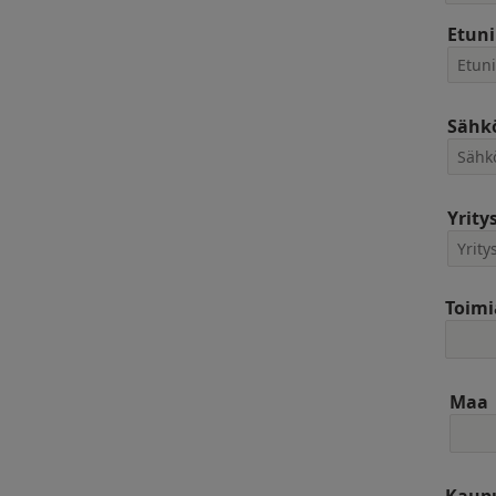
Etun
Sähkö
Yrity
Toimi
Maa