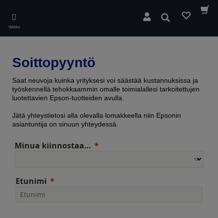
Skip
to
Hae
main
Valikko
content
Soittopyyntö
Saat neuvoja kuinka yrityksesi voi säästää kustannuksissa ja
työskennellä tehokkaammin omalle toimialallesi tarkoitettujen
luotettavien Epson-tuotteiden avulla.
Jätä yhteystietosi alla olevalla lomakkeella niin Epsonin
asiantuntija on sinuun yhteydessä.
Minua kiinnostaa…
Etunimi