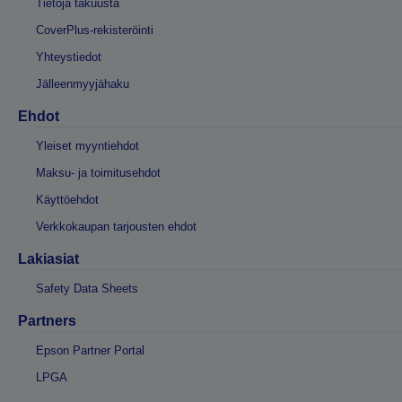
Tietoja takuusta
CoverPlus-rekisteröinti
Yhteystiedot
Jälleenmyyjähaku
Ehdot
Yleiset myyntiehdot
Maksu- ja toimitusehdot
Käyttöehdot
Verkkokaupan tarjousten ehdot
Lakiasiat
Safety Data Sheets
Partners
Epson Partner Portal
LPGA