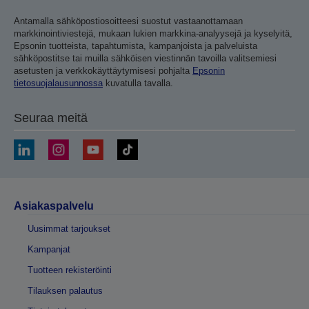
Antamalla sähköpostiosoitteesi suostut vastaanottamaan
markkinointiviestejä, mukaan lukien markkina-analyysejä ja kyselyitä,
Epsonin tuotteista, tapahtumista, kampanjoista ja palveluista
sähköpostitse tai muilla sähköisen viestinnän tavoilla valitsemiesi
asetusten ja verkkokäyttäytymisesi pohjalta
Epsonin
tietosuojalausunnossa
kuvatulla tavalla.
Seuraa meitä
Asiakaspalvelu
Uusimmat tarjoukset
Kampanjat
Tuotteen rekisteröinti
Tilauksen palautus