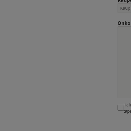
Kaup
Onko 
Hal
tap