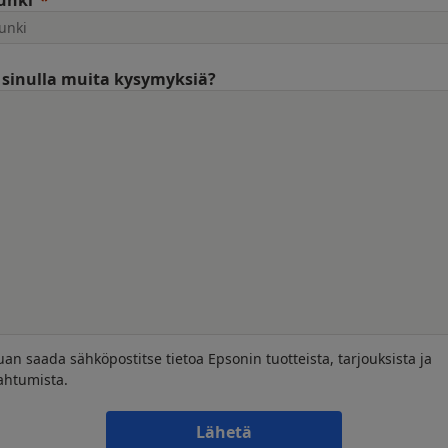
unki
sinulla muita kysymyksiä?
uan saada sähköpostitse tietoa Epsonin tuotteista, tarjouksista ja
ahtumista.
Lähetä