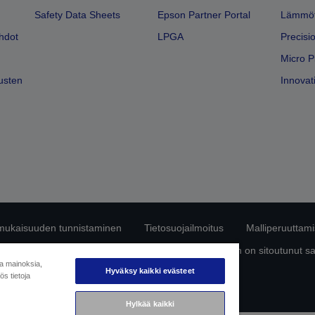
Safety Data Sheets
Epson Partner Portal
Lämmöt
hdot
LPGA
Precisi
Micro P
usten
Innovati
mukaisuuden tunnistaminen
Tietosuojailmoitus
Malliperuuttam
ttä omista tiedoistasi
Tietoa evästeistä
Epson on sitoutunut s
ja mainoksia,
Hyväksy kaikki evästeet
s tietoja
Copyright © 2026 Seiko Epson
Hylkää kaikki