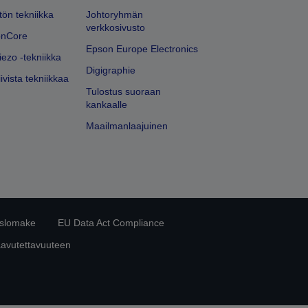
ön tekniikka
Johtoryhmän
verkkosivusto
onCore
Epson Europe Electronics
iezo -tekniikka
Digigraphie
ivista tekniikkaa
Tulostus suoraan
kankaalle
Maailmanlaajuinen
islomake
EU Data Act Compliance
aavutettavuuteen