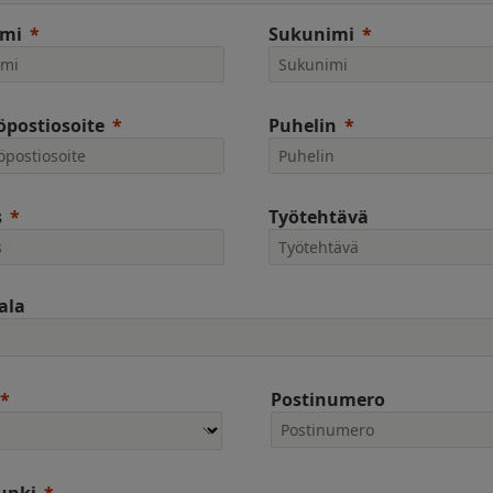
imi
Sukunimi
postiosoite
Puhelin
s
Työtehtävä
ala
Postinumero