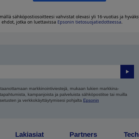
mällä sähköpostiosoitteesi vahvistat olevasi yli 16-vuotias ja hyväks
 ehdot, jotka on luettavissa
Epsonin tietosuojatiedotteessa
.
Lähet
staanottamaan markkinointiviestejä, mukaan lukien markkina-
 tapahtumista, kampanjoista ja palveluista sähköpostitse tai muilla
asetusten ja verkkokäyttäytymisesi pohjalta
Epsonin
Lakiasiat
Partners
Tech