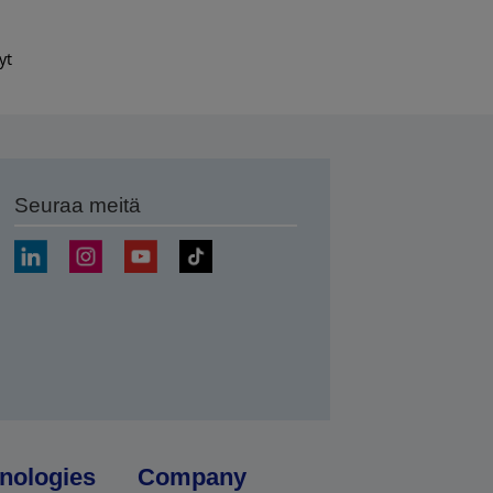
yt
Seuraa meitä
ä
nologies
Company