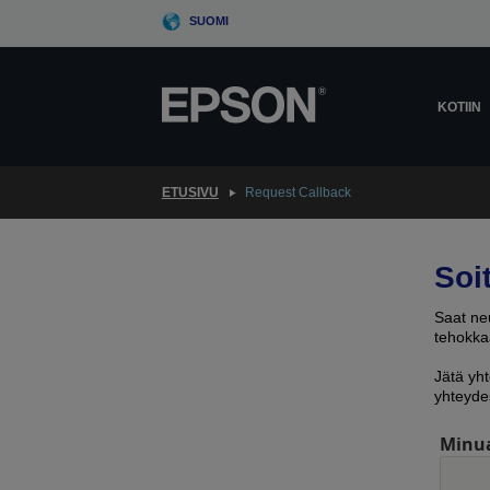
Skip
SUOMI
to
main
content
KOTIIN
ETUSIVU
Request Callback
Soi
Saat neu
tehokkaa
Jätä yht
yhteyde
Minu