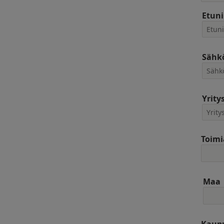
Etun
Sähkö
Yrity
Toimi
Maa