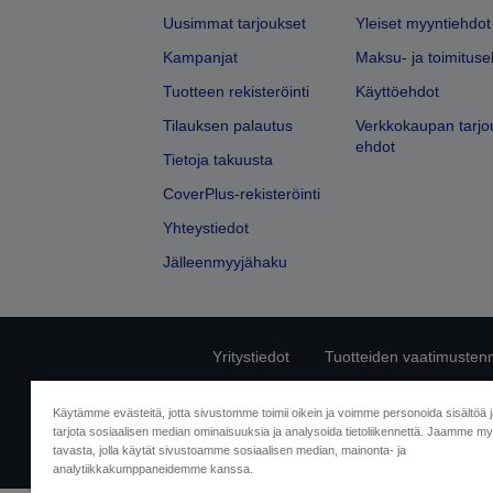
Uusimmat tarjoukset
Yleiset myyntiehdot
Kampanjat
Maksu- ja toimituse
Tuotteen rekisteröinti
Käyttöehdot
Tilauksen palautus
Verkkokaupan tarjo
ehdot
Tietoja takuusta
CoverPlus-rekisteröinti
Yhteystiedot
Jälleenmyyjähaku
Yritystiedot
Tuotteiden vaatimusten
Ota meihin yhtey
Käytämme evästeitä, jotta sivustomme toimii oikein ja voimme personoida sisältöä 
tarjota sosiaalisen median ominaisuuksia ja analysoida tietoliikennettä. Jaamme myö
tavasta, jolla käytät sivustoamme sosiaalisen median, mainonta- ja
analytiikkakumppaneidemme kanssa.