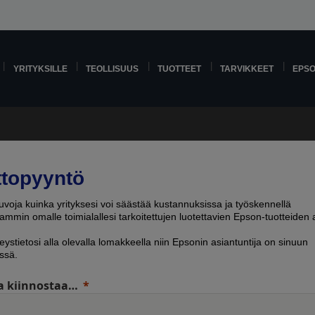
YRITYKSILLE
TEOLLISUUS
TUOTTEET
TARVIKKEET
EPS
ttopyyntö
voja kuinka yrityksesi voi säästää kustannuksissa ja työskennellä
mmin omalle toimialallesi tarkoitettujen luotettavien Epson-tuotteiden a
eystietosi alla olevalla lomakkeella niin Epsonin asiantuntija on sinuun
ssä.
a kiinnostaa…