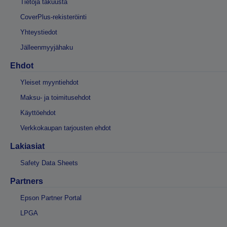
Tietoja takuusta
CoverPlus-rekisteröinti
Yhteystiedot
Jälleenmyyjähaku
Ehdot
Yleiset myyntiehdot
Maksu- ja toimitusehdot
Käyttöehdot
Verkkokaupan tarjousten ehdot
Lakiasiat
Safety Data Sheets
Partners
Epson Partner Portal
LPGA