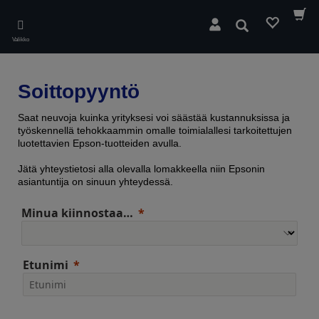
Skip
to
Hae
main
Valikko
content
Soittopyyntö
Saat neuvoja kuinka yrityksesi voi säästää kustannuksissa ja
työskennellä tehokkaammin omalle toimialallesi tarkoitettujen
luotettavien Epson-tuotteiden avulla.
Jätä yhteystietosi alla olevalla lomakkeella niin Epsonin
asiantuntija on sinuun yhteydessä.
Minua kiinnostaa…
Etunimi