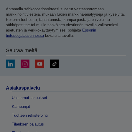
Antamalla sähköpostiosoitteesi suostut vastaanottamaan
markkinointiviestejä, mukaan lukien markkina-analyysejä ja kyselyitä,
Epsonin tuotteista, tapahtumista, kampanjoista ja palveluista
sähköpostitse tai muilla sähköisen viestinnän tavoilla valitsemiesi
asetusten ja verkkokäyttäytymisesi pohjalta
Epsonin
tietosuojalausunnossa
kuvatulla tavalla.
Seuraa meitä
Asiakaspalvelu
Uusimmat tarjoukset
Kampanjat
Tuotteen rekisteröinti
Tilauksen palautus