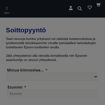
Skip
to
Hae
main
Valikko
content
Soittopyyntö
Saat neuvoja kuinka yrityksesi voi säästää kustannuksissa ja
työskennellä tehokkaammin omalle toimialallesi tarkoitettujen
luotettavien Epson-tuotteiden avulla.
Jätä yhteystietosi alla olevalla lomakkeella niin Epsonin
asiantuntija on sinuun yhteydessä.
Minua kiinnostaa…
Etunimi