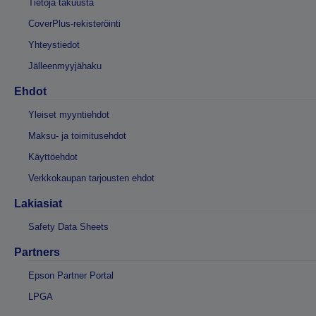
Tietoja takuusta
CoverPlus-rekisteröinti
Yhteystiedot
Jälleenmyyjähaku
Ehdot
Yleiset myyntiehdot
Maksu- ja toimitusehdot
Käyttöehdot
Verkkokaupan tarjousten ehdot
Lakiasiat
Safety Data Sheets
Partners
Epson Partner Portal
LPGA