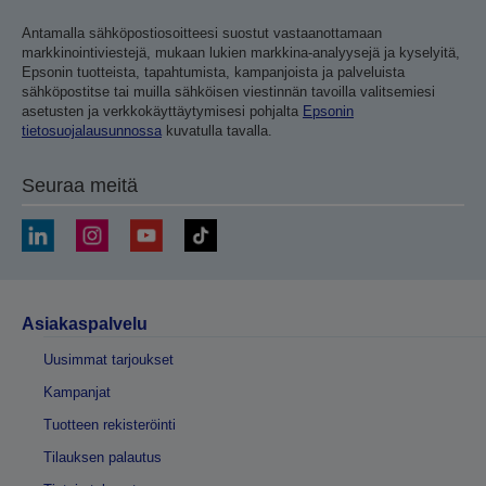
Antamalla sähköpostiosoitteesi suostut vastaanottamaan
markkinointiviestejä, mukaan lukien markkina-analyysejä ja kyselyitä,
Epsonin tuotteista, tapahtumista, kampanjoista ja palveluista
sähköpostitse tai muilla sähköisen viestinnän tavoilla valitsemiesi
asetusten ja verkkokäyttäytymisesi pohjalta
Epsonin
tietosuojalausunnossa
kuvatulla tavalla.
Seuraa meitä
Asiakaspalvelu
Uusimmat tarjoukset
Kampanjat
Tuotteen rekisteröinti
Tilauksen palautus