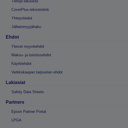
Tietoja takuusta
CoverPlus-rekisteröinti
Yhteystiedot
Jälleenmyyjähaku
Ehdot
Yleiset myyntiehdot
Maksu- ja toimitusehdot
Käyttöehdot
Verkkokaupan tarjousten ehdot
Lakiasiat
Safety Data Sheets
Partners
Epson Partner Portal
LPGA