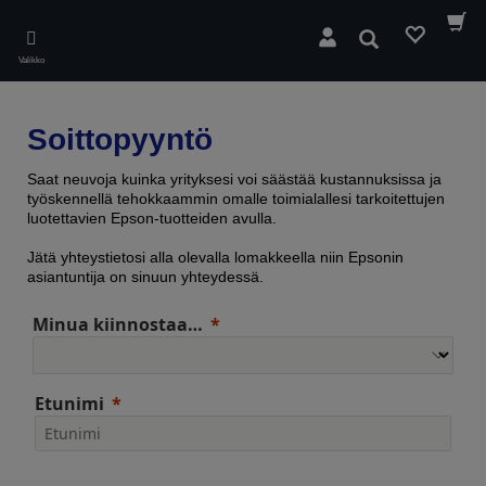
Skip
to
Hae
main
Valikko
content
Soittopyyntö
Saat neuvoja kuinka yrityksesi voi säästää kustannuksissa ja
työskennellä tehokkaammin omalle toimialallesi tarkoitettujen
luotettavien Epson-tuotteiden avulla.
Jätä yhteystietosi alla olevalla lomakkeella niin Epsonin
asiantuntija on sinuun yhteydessä.
Minua kiinnostaa…
Etunimi