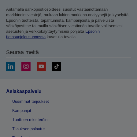
Antamalla sähköpostiosoitteesi suostut vastaanottamaan
markkinointiviestejä, mukaan lukien markkina-analyysejä ja kyselyitä,
Epsonin tuotteista, tapahtumista, kampanjoista ja palveluista
sähköpostitse tai muilla sähköisen viestinnän tavoilla valitsemiesi
asetusten ja verkkokäyttäytymisesi pohjalta
Epsonin
tietosuojalausunnossa
kuvatulla tavalla.
Seuraa meitä
Asiakaspalvelu
Uusimmat tarjoukset
Kampanjat
Tuotteen rekisteröinti
Tilauksen palautus