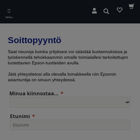
Skip
to
Hae
main
Valikko
content
Soittopyyntö
Saat neuvoja kuinka yrityksesi voi säästää kustannuksissa ja
työskennellä tehokkaammin omalle toimialallesi tarkoitettujen
luotettavien Epson-tuotteiden avulla.
Jätä yhteystietosi alla olevalla lomakkeella niin Epsonin
asiantuntija on sinuun yhteydessä.
Minua kiinnostaa…
Etunimi