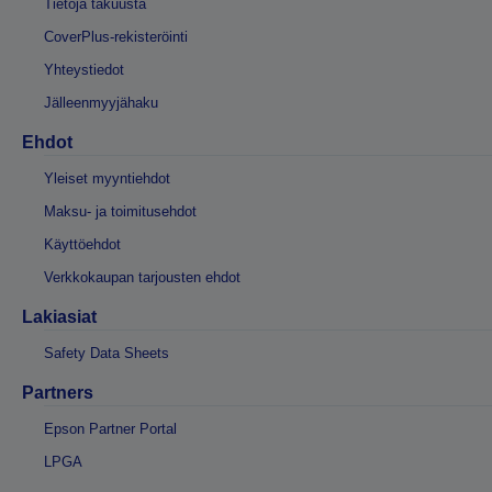
Tietoja takuusta
CoverPlus-rekisteröinti
Yhteystiedot
Jälleenmyyjähaku
Ehdot
Yleiset myyntiehdot
Maksu- ja toimitusehdot
Käyttöehdot
Verkkokaupan tarjousten ehdot
Lakiasiat
Safety Data Sheets
Partners
Epson Partner Portal
LPGA