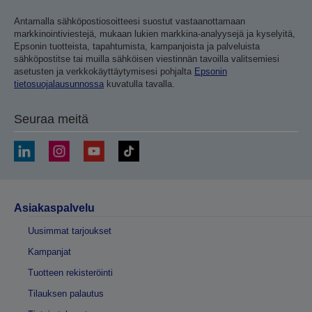
Antamalla sähköpostiosoitteesi suostut vastaanottamaan
markkinointiviestejä, mukaan lukien markkina-analyysejä ja kyselyitä,
Epsonin tuotteista, tapahtumista, kampanjoista ja palveluista
sähköpostitse tai muilla sähköisen viestinnän tavoilla valitsemiesi
asetusten ja verkkokäyttäytymisesi pohjalta
Epsonin
tietosuojalausunnossa
kuvatulla tavalla.
Seuraa meitä
Asiakaspalvelu
Uusimmat tarjoukset
Kampanjat
Tuotteen rekisteröinti
Tilauksen palautus