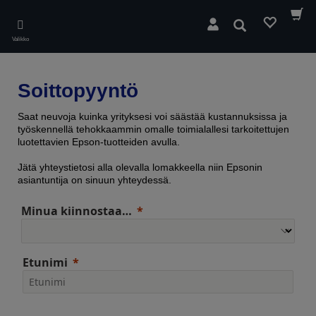
Skip
to
Hae
main
Valikko
content
Soittopyyntö
Saat neuvoja kuinka yrityksesi voi säästää kustannuksissa ja
työskennellä tehokkaammin omalle toimialallesi tarkoitettujen
luotettavien Epson-tuotteiden avulla.
Jätä yhteystietosi alla olevalla lomakkeella niin Epsonin
asiantuntija on sinuun yhteydessä.
Minua kiinnostaa…
Etunimi