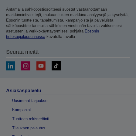
Antamalla sähköpostiosoitteesi suostut vastaanottamaan
markkinointiviestejä, mukaan lukien markkina-analyysejä ja kyselyitä,
Epsonin tuotteista, tapahtumista, kampanjoista ja palveluista
sähköpostitse tai muilla sähköisen viestinnän tavoilla valitsemiesi
asetusten ja verkkokäyttäytymisesi pohjalta
Epsonin
tietosuojalausunnossa
kuvatulla tavalla.
Seuraa meitä
Asiakaspalvelu
Uusimmat tarjoukset
Kampanjat
Tuotteen rekisteröinti
Tilauksen palautus