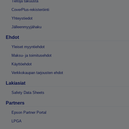
Tietoja takuusta
CoverPlus-rekisteröinti
Yhteystiedot
Jälleenmyyjähaku
Ehdot
Yleiset myyntiehdot
Maksu- ja toimitusehdot
Käyttöehdot
Verkkokaupan tarjousten ehdot
Lakiasiat
Safety Data Sheets
Partners
Epson Partner Portal
LPGA