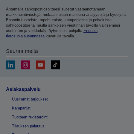
Antamalla sähköpostiosoitteesi suostut vastaanottamaan
markkinointiviestejä, mukaan lukien markkina-analyysejä ja kyselyitä,
Epsonin tuotteista, tapahtumista, kampanjoista ja palveluista
sähköpostitse tai muilla sähköisen viestinnän tavoilla valitsemiesi
asetusten ja verkkokäyttäytymisesi pohjalta
Epsonin
tietosuojalausunnossa
kuvatulla tavalla.
Seuraa meitä
Asiakaspalvelu
Uusimmat tarjoukset
Kampanjat
Tuotteen rekisteröinti
Tilauksen palautus