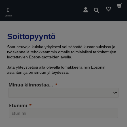
Skip
to
Hae
main
Valikko
content
Soittopyyntö
Saat neuvoja kuinka yrityksesi voi säästää kustannuksissa ja
työskennellä tehokkaammin omalle toimialallesi tarkoitettujen
luotettavien Epson-tuotteiden avulla.
Jätä yhteystietosi alla olevalla lomakkeella niin Epsonin
asiantuntija on sinuun yhteydessä.
Minua kiinnostaa…
Etunimi