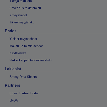
Tietoja takuusta
CoverPlus-rekisteröinti
Yhteystiedot
Jälleenmyyjähaku
Ehdot
Yleiset myyntiehdot
Maksu- ja toimitusehdot
Käyttöehdot
Verkkokaupan tarjousten ehdot
Lakiasiat
Safety Data Sheets
Partners
Epson Partner Portal
LPGA