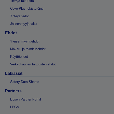
Tietoja takuusta
CoverPlus-rekisteröinti
Yhteystiedot
Jälleenmyyjähaku
Ehdot
Yleiset myyntiehdot
Maksu- ja toimitusehdot
Käyttöehdot
Verkkokaupan tarjousten ehdot
Lakiasiat
Safety Data Sheets
Partners
Epson Partner Portal
LPGA