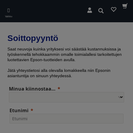
Skip
to
Hae
main
Valikko
content
Soittopyyntö
Saat neuvoja kuinka yrityksesi voi säästää kustannuksissa ja
työskennellä tehokkaammin omalle toimialallesi tarkoitettujen
luotettavien Epson-tuotteiden avulla.
Jätä yhteystietosi alla olevalla lomakkeella niin Epsonin
asiantuntija on sinuun yhteydessä.
Minua kiinnostaa…
Etunimi