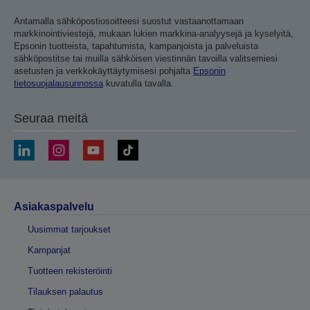
Antamalla sähköpostiosoitteesi suostut vastaanottamaan
markkinointiviestejä, mukaan lukien markkina-analyysejä ja kyselyitä,
Epsonin tuotteista, tapahtumista, kampanjoista ja palveluista
sähköpostitse tai muilla sähköisen viestinnän tavoilla valitsemiesi
asetusten ja verkkokäyttäytymisesi pohjalta
Epsonin
tietosuojalausunnossa
kuvatulla tavalla.
Seuraa meitä
Asiakaspalvelu
Uusimmat tarjoukset
Kampanjat
Tuotteen rekisteröinti
Tilauksen palautus