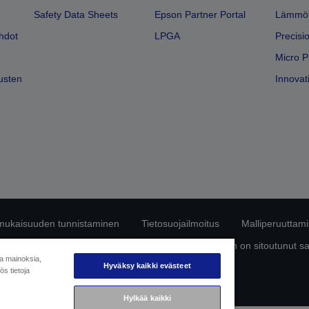
Safety Data Sheets
Epson Partner Portal
Lämmöt
hdot
LPGA
Precisi
Micro P
usten
Innovati
mukaisuuden tunnistaminen
Tietosuojailmoitus
Malliperuuttam
ttä omista tiedoistasi
Tietoa evästeistä
Epson on sitoutunut s
ja mainoksia,
Hyväksy kaikki evästeet
s tietoja
Copyright © 2026 Seiko Epson
Hylkää kaikki