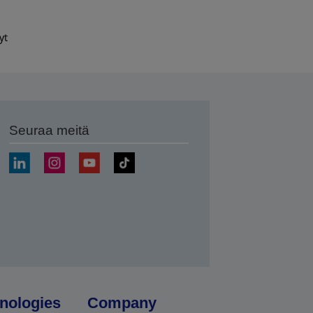
yt
Seuraa meitä
ä
nologies
Company