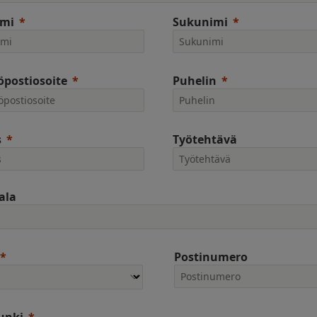
imi
Sukunimi
postiosoite
Puhelin
s
Työtehtävä
ala
Postinumero