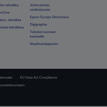
ön tekniikka
Johtoryhmän
verkkosivusto
onCore
Epson Europe Electronics
iezo -tekniikka
Digigraphie
ivista tekniikkaa
Tulostus suoraan
kankaalle
Maailmanlaajuinen
islomake
EU Data Act Compliance
aavutettavuuteen