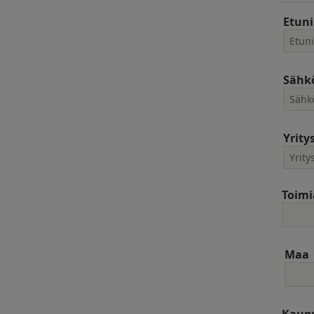
Etun
Sähkö
Yrity
Toimi
Maa