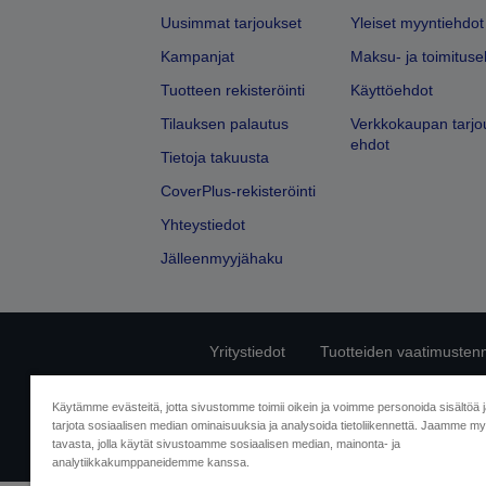
Uusimmat tarjoukset
Yleiset myyntiehdot
Kampanjat
Maksu- ja toimituse
Tuotteen rekisteröinti
Käyttöehdot
Tilauksen palautus
Verkkokaupan tarjo
ehdot
Tietoja takuusta
CoverPlus-rekisteröinti
Yhteystiedot
Jälleenmyyjähaku
Yritystiedot
Tuotteiden vaatimusten
Ota meihin yhtey
Käytämme evästeitä, jotta sivustomme toimii oikein ja voimme personoida sisältöä 
tarjota sosiaalisen median ominaisuuksia ja analysoida tietoliikennettä. Jaamme myö
tavasta, jolla käytät sivustoamme sosiaalisen median, mainonta- ja
analytiikkakumppaneidemme kanssa.