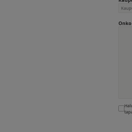
Kaup
Onko 
Hal
tap