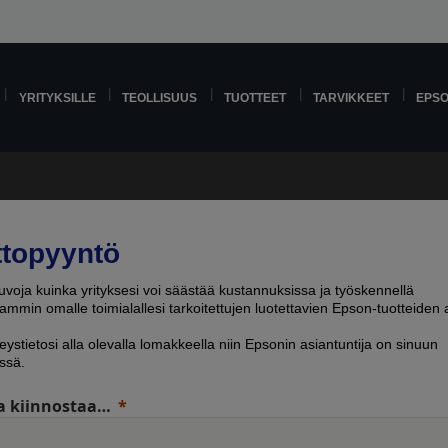
YRITYKSILLE
TEOLLISUUS
TUOTTEET
TARVIKKEET
EPS
ttopyyntö
voja kuinka yrityksesi voi säästää kustannuksissa ja työskennellä
mmin omalle toimialallesi tarkoitettujen luotettavien Epson-tuotteiden a
eystietosi alla olevalla lomakkeella niin Epsonin asiantuntija on sinuun
ssä.
a kiinnostaa…