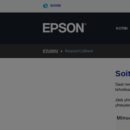
Skip
SUOMI
to
main
content
KOTIIN
ETUSIVU
Request Callback
Soi
Saat neu
tehokkaa
Jätä yht
yhteyde
Minu