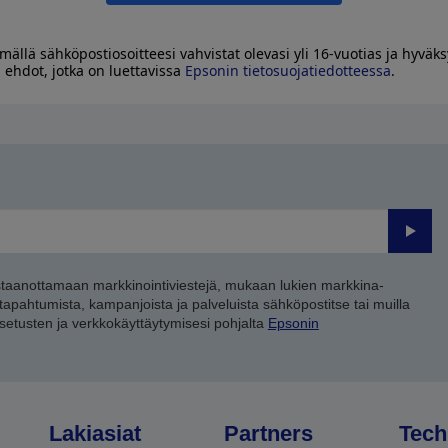
mällä sähköpostiosoitteesi vahvistat olevasi yli 16-vuotias ja hyväks
 ehdot, jotka on luettavissa
Epsonin tietosuojatiedotteessa
.
Lähet
staanottamaan markkinointiviestejä, mukaan lukien markkina-
 tapahtumista, kampanjoista ja palveluista sähköpostitse tai muilla
asetusten ja verkkokäyttäytymisesi pohjalta
Epsonin
Lakiasiat
Partners
Tech