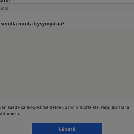
unki
sinulla muita kysymyksiä?
uan saada sähköpostitse tietoa Epsonin tuotteista, tarjouksista ja
ahtumista.
Lähetä