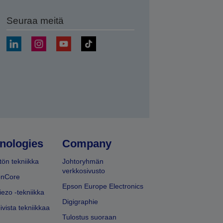
Seuraa meitä
ä
nologies
Company
ön tekniikka
Johtoryhmän
verkkosivusto
onCore
Epson Europe Electronics
iezo -tekniikka
Digigraphie
ivista tekniikkaa
Tulostus suoraan