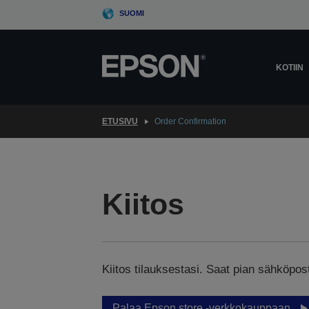
Skip
SUOMI
to
main
content
KOTIIN
ETUSIVU
Order Confirmation
Kiitos
Kiitos tilauksestasi. Saat pian sähköpos
Palaa Epson store -verkkokauppaan