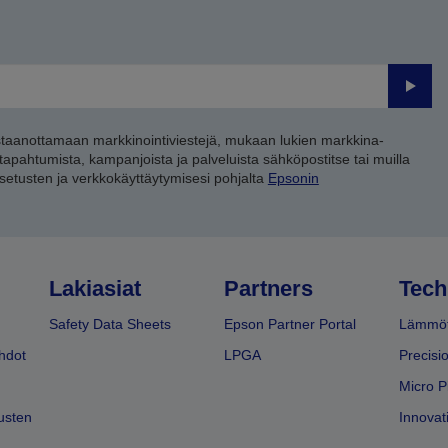
Lähet
staanottamaan markkinointiviestejä, mukaan lukien markkina-
 tapahtumista, kampanjoista ja palveluista sähköpostitse tai muilla
asetusten ja verkkokäyttäytymisesi pohjalta
Epsonin
Lakiasiat
Partners
Tech
Safety Data Sheets
Epson Partner Portal
Lämmöt
hdot
LPGA
Precisi
Micro P
usten
Innovati