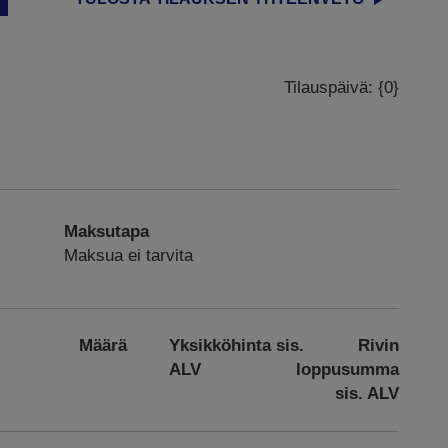
Tilauspäivä: {0}
Maksutapa
Maksua ei tarvita
Määrä
Yksikköhinta sis.
Rivin
ALV
loppusumma
sis. ALV