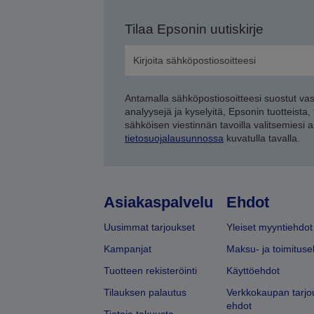
Tilaa Epsonin uutiskirje
Antamalla sähköpostiosoitteesi suostut va
analyysejä ja kyselyitä, Epsonin tuotteista,
sähköisen viestinnän tavoilla valitsemiesi 
tietosuojalausunnossa
kuvatulla tavalla.
Asiakaspalvelu
Ehdot
Uusimmat tarjoukset
Yleiset myyntiehdot
Kampanjat
Maksu- ja toimituse
Tuotteen rekisteröinti
Käyttöehdot
Tilauksen palautus
Verkkokaupan tarjo
ehdot