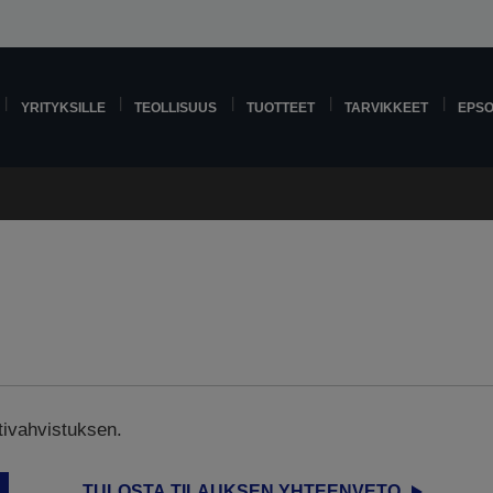
YRITYKSILLE
TEOLLISUUS
TUOTTEET
TARVIKKEET
EPS
tivahvistuksen.
TULOSTA TILAUKSEN YHTEENVETO