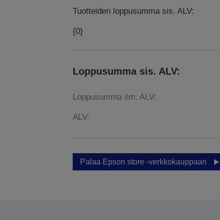
Tuotteiden loppusumma sis. ALV:
{0}
Loppusumma sis. ALV:
Loppusumma ilm. ALV:
ALV:
Palaa Epson store -verkkokauppaan