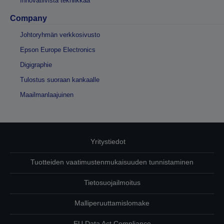
Innovatiivista tekniikkaa
Company
Johtoryhmän verkkosivusto
Epson Europe Electronics
Digigraphie
Tulostus suoraan kankaalle
Maailmanlaajuinen
Yritystiedot
Tuotteiden vaatimustenmukaisuuden tunnistaminen
Tietosuojailmoitus
Malliperuuttamislomake
EU Data Act Compliance