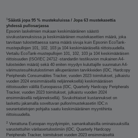
1
Säästä jopa 95 % mustekuluissa / Jopa 63 mustekasettia
yhdessä pullosarjassa
Epsonin laskelmien mukaan keskimääräinen säästö
sivukustannuksissa ja keskimääräinen mustekasettien määrä, joka
tarvitaan tulostettaessa sama määrä sivuja kuin Epsonin EcoTank-
mustepullojen 101, 102, 103 ja 104 keskimääräisellä riittoisuudella.
Vertailu EcoTank-mustepullojen 101, 102, 103 ja 104 keskimääräisen
riittoisuuden (ISO/IEC 24712 -standardin testikuvion mukainen A4-
tulosteiden määrä) sekä 40 eniten myydyn kuluttajille suunnatun A4-
värimustesuihkutulostimen alkuperäisten tarvikkeiden (IDC, Hardcopy
Peripherals Consumables Tracker, vuoden 2023 toimitukset, julkaistu
vuoden 2024 ensimmäisellä neljänneksellä) keskimääräisen
riittoisuuden välillä Euroopassa (IDC, Quarterly Hardcopy Peripherals
Tracker, vuoden 2023 toimitukset, julkaistu vuoden 2024
ensimmäisellä neljänneksellä). Sivukohtaiset kustannukset on
laskettu jakamalla soveltuvan pullon/mustekasetin IDC:n
seurantatietojen pohjalta saatu keskimääräinen myyntihinta
riittoisuudella.
2
Verrattuna Euroopan myydyimpiin, samankaltaisilla ominaisuuksilla
varustettuihin värilasertulostimiin (IDC, Quarterly Hardcopy
Peripherals Tracker, toimitukset vuoden 2023 ensimmäiseltä