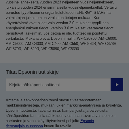
vuosineljännekseltä vuoden 2023 neljänteen vuosineljännekseen,
julkaistu vuoden 2024 ensimmäisellä vuosineljänneksellä). Vertailu
perustuu tyypilliseen energiankulutukseen ENERGY STARin tai
valmistajan julkaisemien virallisten tietojen mukaan. Kun
käytettävissä ovat olleet vain version 2.0 mukaiset tyypillisen
energiankulutuksen tiedot, version 3.0 mukaiset vastaavat tiedot
perustuvat laskelmiin. Jos tietoja ei ole, tuotteet on poistettu
vertailusta. Mukana olevat Epsonin mallit: WF-C20750, AM-C6000,
AM-C5000, AM-C4000, AM-C400, AM-C550, WF-879R, WF-C878R,
WF-579R, WF-529R, WF-C5890, WF-C5390.
Tilaa Epsonin uutiskirje
Lähetä
Antamalla sähköpostiosoitteesi suostut vastaanottamaan
markkinointiviestejä, mukaan lukien markkina-analyysejä ja kyselyitä,
Epsonin tuotteista, tapahtumista, kampanjoista ja palveluista
sähköpostitse tai muilla sähköisen viestinnän tavoilla valitsemiesi
asetusten ja verkkokäyttäytymisesi pohjalta
Epsonin
tietosuojalausunnossa
kuvatulla tavalla.