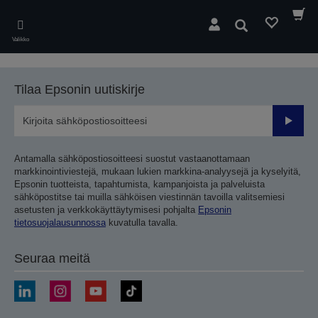
Skip
to
Hae
main
Valikko
content
Tilaa Epsonin uutiskirje
Lähetä
Antamalla sähköpostiosoitteesi suostut vastaanottamaan
markkinointiviestejä, mukaan lukien markkina-analyysejä ja kyselyitä,
Epsonin tuotteista, tapahtumista, kampanjoista ja palveluista
sähköpostitse tai muilla sähköisen viestinnän tavoilla valitsemiesi
asetusten ja verkkokäyttäytymisesi pohjalta
Epsonin
tietosuojalausunnossa
kuvatulla tavalla.
Seuraa meitä