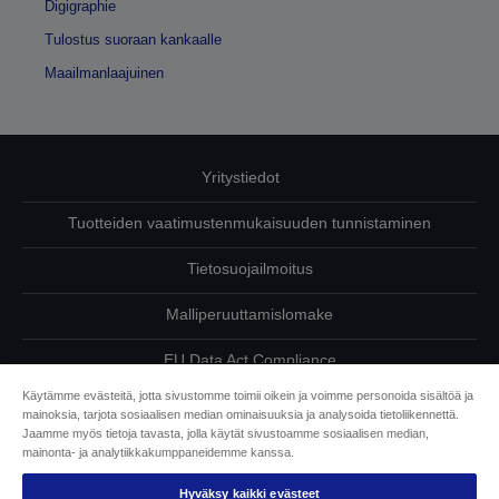
Digigraphie
Tulostus suoraan kankaalle
Maailmanlaajuinen
Yritystiedot
Tuotteiden vaatimustenmukaisuuden tunnistaminen
Tietosuojailmoitus
Malliperuuttamislomake
EU Data Act Compliance
Käytämme evästeitä, jotta sivustomme toimii oikein ja voimme personoida sisältöä ja
Ota meihin yhteyttä omista tiedoistasi
mainoksia, tarjota sosiaalisen median ominaisuuksia ja analysoida tietoliikennettä.
Jaamme myös tietoja tavasta, jolla käytät sivustoamme sosiaalisen median,
Tietoa evästeistä
mainonta- ja analytiikkakumppaneidemme kanssa.
Hyväksy kaikki evästeet
Epson on sitoutunut saavutettavuuteen