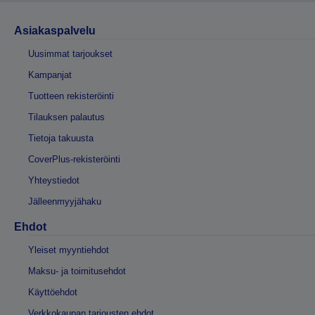
Asiakaspalvelu
Uusimmat tarjoukset
Kampanjat
Tuotteen rekisteröinti
Tilauksen palautus
Tietoja takuusta
CoverPlus-rekisteröinti
Yhteystiedot
Jälleenmyyjähaku
Ehdot
Yleiset myyntiehdot
Maksu- ja toimitusehdot
Käyttöehdot
Verkkokaupan tarjousten ehdot