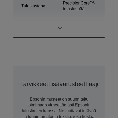
PrecisionCore™-
Tulostustapa
tulostuspää
Työpöytätulostin
Luokka
värietiketeille
Tarvikkeet
Lisävarusteet
Laajennetu
Epsonin musteet on suunniteltu
toimimaan virheettömästi Epsonin
tulostimien kanssa. Ne tuottavat terävää
ja tuhriintumatonta tekstiä, joka kestää