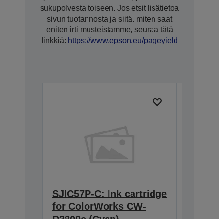
sukupolvesta toiseen. Jos etsit lisätietoa
sivun tuotannosta ja siitä, miten saat
eniten irti musteistamme, seuraa tätä
linkkiä:
https://www.epson.eu/pageyield
SJIC57P-C: Ink cartridge
SJIC57
for ColorWorks CW-
cartrid
D3800e (Cyan)
Color