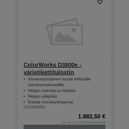
ColorWorks D3800e -
värietikettitulostin
Väriainepohjainen muste kiiltävälle
tulostusmateriaalille
Helppo asentaa ja käyttää
Helppo ylläpitää
Entistä monikäyttöisempi
C31CK03202
1.882,50 €
sis. ALV (1.500,00 € ilman ALV)