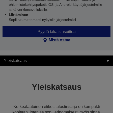
ohjelmistokehityspaketit iOS- ja Android-käyttöjärjestelmille
sekä verkkosovelluksille.
Liittäminen
Sopii saumattomasti nykyisiin järjestelmiisi.
Pyydä takaisinsoittoa
Mistä ostaa
Yleiskatsaus
Yleiskatsaus
Korkealaatuinen etikettitulostinsarja on kompakti
kooltaan, joten se sopii erinomaisesti myös sinne,