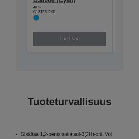
(Black
40 ml
C13T58J240
40 ml
C13T58J14
Lue lisää
Tuoteturvallisuus
Sisältää 1,2-bentsisotiatsol-3(2H)-oni. Voi