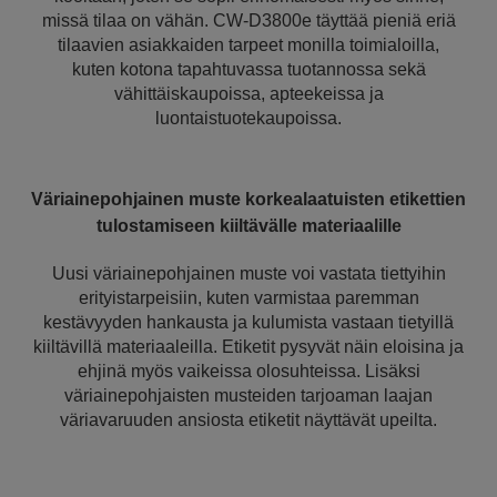
missä tilaa on vähän. CW-D3800e täyttää pieniä eriä
tilaavien asiakkaiden tarpeet monilla toimialoilla,
kuten kotona tapahtuvassa tuotannossa sekä
vähittäiskaupoissa, apteekeissa ja
luontaistuotekaupoissa.
Väriainepohjainen muste korkealaatuisten etikettien
tulostamiseen kiiltävälle materiaalille
Uusi väriainepohjainen muste voi vastata tiettyihin
erityistarpeisiin, kuten varmistaa paremman
kestävyyden hankausta ja kulumista vastaan tietyillä
kiiltävillä materiaaleilla. Etiketit pysyvät näin eloisina ja
ehjinä myös vaikeissa olosuhteissa. Lisäksi
väriainepohjaisten musteiden tarjoaman laajan
väriavaruuden ansiosta etiketit näyttävät upeilta.