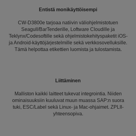
Entistä monikäyttöisempi
CW-D3800e tarjoaa natiivin väliohjelmistotuen
Seagull/BarTenderille, Loftware Cloudille ja
Teklynx/Codesoftille sekä ohjelmistokehityspaketit iOS-
ja Android-käyttöjärjestelmille sekä verkkosovelluksille.
Tämä helpottaa etikettien luomista ja tulostamista.
Liittäminen
Malliston kaikki laitteet tukevat integrointia. Niiden
ominaisuuksiin kuuluvat muun muassa SAP:n suora
tuki, ESC/Label sekä Linux- ja Mac-ohjaimet. ZPLII-
yhteensopiva.