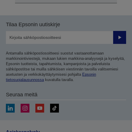
Tilaa Epsonin uutiskirje
Lähetä
Antamalla sähköpostiosoitteesi suostut vastaanottamaan
markkinointiviestejä, mukaan lukien markkina-analyysejä ja kyselyitä,
Epsonin tuotteista, tapahtumista, kampanjoista ja palveluista
sähköpostitse tai muilla sähköisen viestinnän tavoilla valitsemiesi
asetusten ja verkkokäyttäytymisesi pohjalta
Epsonin
tietosuojalausunnossa
kuvatulla tavalla.
Seuraa meitä