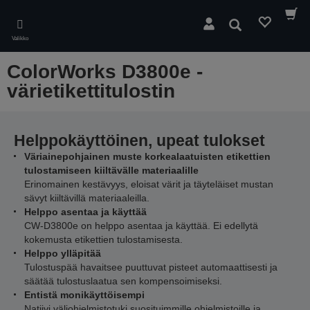
Skip
to
Hae
main
Valikko
content
ColorWorks D3800e -
värietikettitulostin
Helppokäyttöinen, upeat tulokset
Väriainepohjainen muste korkealaatuisten etikettien
tulostamiseen kiiltävälle materiaalille
Erinomainen kestävyys, eloisat värit ja täyteläiset mustan
sävyt kiiltävillä materiaaleilla.
Helppo asentaa ja käyttää
CW-D3800e on helppo asentaa ja käyttää. Ei edellytä
kokemusta etikettien tulostamisesta.
Helppo ylläpitää
Tulostuspää havaitsee puuttuvat pisteet automaattisesti ja
säätää tulostuslaatua sen kompensoimiseksi.
Entistä monikäyttöisempi
Natiivi väliohjelmistotuki suosituimmille ohjelmistoille ja