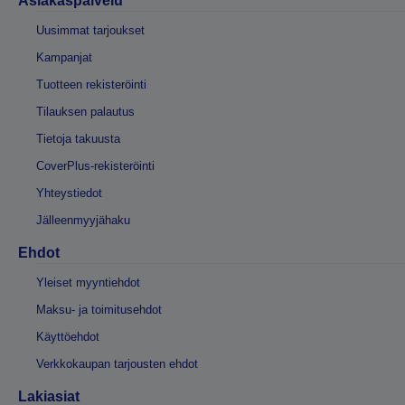
Asiakaspalvelu
Uusimmat tarjoukset
Kampanjat
Tuotteen rekisteröinti
Tilauksen palautus
Tietoja takuusta
CoverPlus-rekisteröinti
Yhteystiedot
Jälleenmyyjähaku
Ehdot
Yleiset myyntiehdot
Maksu- ja toimitusehdot
Käyttöehdot
Verkkokaupan tarjousten ehdot
Lakiasiat