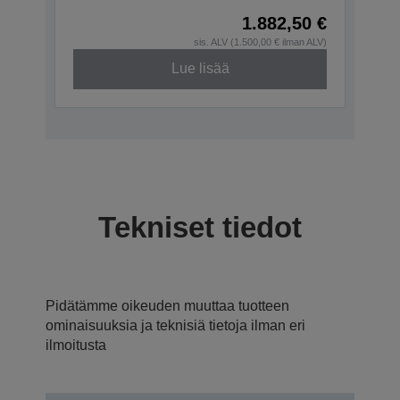
1.882,50 €
sis. ALV (1.500,00 € ilman ALV)
Lue lisää
Tekniset tiedot
Pidätämme oikeuden muuttaa tuotteen
ominaisuuksia ja teknisiä tietoja ilman eri
ilmoitusta