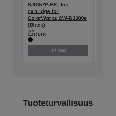
SJIC57P-BK: Ink
SJIC57
cartridge for
for Co
ColorWorks CW-D3800e
D3800e
(Black)
40 ml
C13T58J24
40 ml
C13T58J140
Lue lisää
Tuoteturvallisuus