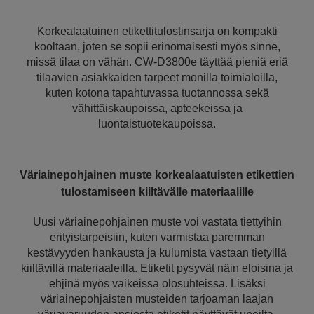
Korkealaatuinen etikettitulostinsarja on kompakti
kooltaan, joten se sopii erinomaisesti myös sinne,
missä tilaa on vähän. CW-D3800e täyttää pieniä eriä
tilaavien asiakkaiden tarpeet monilla toimialoilla,
kuten kotona tapahtuvassa tuotannossa sekä
vähittäiskaupoissa, apteekeissa ja
luontaistuotekaupoissa.
Väriainepohjainen muste korkealaatuisten etikettien
tulostamiseen kiiltävälle materiaalille
Uusi väriainepohjainen muste voi vastata tiettyihin
erityistarpeisiin, kuten varmistaa paremman
kestävyyden hankausta ja kulumista vastaan tietyillä
kiiltävillä materiaaleilla. Etiketit pysyvät näin eloisina ja
ehjinä myös vaikeissa olosuhteissa. Lisäksi
väriainepohjaisten musteiden tarjoaman laajan