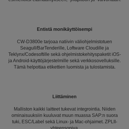
Entistä monikäyttöisempi
CW-D3800e tarjoaa natiivin väliohjelmistotuen
Seagull/BarTenderille, Loftware Cloudille ja
Teklynx/Codesoftille sekä ohjelmistokehityspaketit iOS-
ja Android-käyttöjärjestelmille sekä verkkosovelluksille.
Tämä helpottaa etikettien luomista ja tulostamista.
Liittäminen
Malliston kaikki laitteet tukevat integrointia. Niiden
ominaisuuksiin kuuluvat muun muassa SAP:n suora
tuki, ESC/Label sekä Linux- ja Mac-ohjaimet. ZPLII-
yhteensopiva.