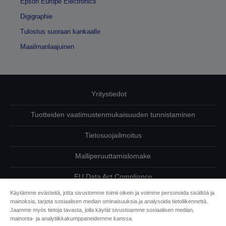
Epson Europe Electronics
Digigraphie
Tulostus suoraan kankaalle
Maailmanlaajuinen
Yritystiedot
Tuotteiden vaatimustenmukaisuuden tunnistaminen
Tietosuojailmoitus
Malliperuuttamislomake
EU Data Act Compliance
Käytämme evästeitä, jotta sivustomme toimii oikein ja voimme personoida sisältöä ja
Ota meihin yhteyttä omista tiedoistasi
mainoksia, tarjota sosiaalisen median ominaisuuksia ja analysoida tietoliikennettä.
Jaamme myös tietoja tavasta, jolla käytät sivustoamme sosiaalisen median,
Tietoa evästeistä
mainonta- ja analytiikkakumppaneidemme kanssa.