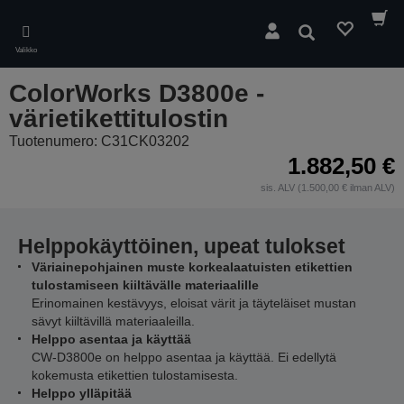
Skip
to
Hae
main
Valikko
content
ColorWorks D3800e -
värietikettitulostin
Tuotenumero: C31CK03202
1.882,50 €
sis. ALV (1.500,00 € ilman ALV)
Helppokäyttöinen, upeat tulokset
Väriainepohjainen muste korkealaatuisten etikettien
tulostamiseen kiiltävälle materiaalille
Erinomainen kestävyys, eloisat värit ja täyteläiset mustan
sävyt kiiltävillä materiaaleilla.
Helppo asentaa ja käyttää
CW-D3800e on helppo asentaa ja käyttää. Ei edellytä
kokemusta etikettien tulostamisesta.
Helppo ylläpitää