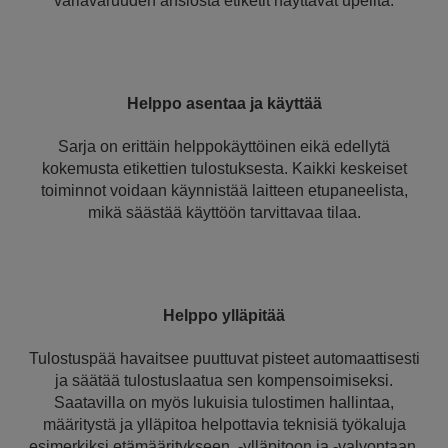
väriavaruuden ansiosta etiketit näyttävät upeilta.
Helppo asentaa ja käyttää
Sarja on erittäin helppokäyttöinen eikä edellytä
kokemusta etikettien tulostuksesta. Kaikki keskeiset
toiminnot voidaan käynnistää laitteen etupaneelista,
mikä säästää käyttöön tarvittavaa tilaa.
Helppo ylläpitää
Tulostuspää havaitsee puuttuvat pisteet automaattisesti
ja säätää tulostuslaatua sen kompensoimiseksi.
Saatavilla on myös lukuisia tulostimen hallintaa,
määritystä ja ylläpitoa helpottavia teknisiä työkaluja
esimerkiksi etämääritykseen, -ylläpitoon ja -valvontaan.