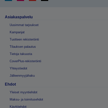
Asiakaspalvelu
Uusimmat tarjoukset
Kampanjat
Tuotteen rekisteröinti
Tilauksen palautus
Tietoja takuusta
CoverPlus-rekisteröinti
Yhteystiedot
Jälleenmyyjähaku
Ehdot
Yleiset myyntiehdot
Maksu- ja toimitusehdot
Käyttöehdot