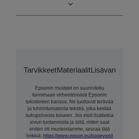
Luokka
värietiketeille
Tarvikkeet
Materiaalit
Lisävarusteet
L
Epsonin musteet on suunniteltu
toimimaan virheettömästi Epsonin
tulostimien kanssa. Ne tuottavat terävää
ja tuhriintumatonta tekstiä, joka kestää
sukupolvesta toiseen. Jos etsit lisätietoa
sivun tuotannosta ja siitä, miten saat
eniten irti musteistamme, seuraa tätä
linkkiä:
https://www.epson.eu/pageyield