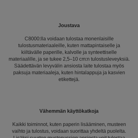
Joustava
C8000:lla voidaan tulostaa monenlaisille
tulostusmateriaaleille, kuten mattapintaiselle ja
kiiltävälle paperille, kalvolle ja synteettiselle
materiaalille, ja se tukee 2,5–10 cm:n tulostusleveyksiä.
Säädettävän levyvälin ansiosta laite tulostaa myös
paksuja materiaaleja, kuten hintalappuja ja kasvien
etikettejä.
Vähemmän käyttökatkoja
Kaikki toiminnot, kuten paperin lisääminen, musteen
vaihto ja tulostus, voidaan suorittaa yhdeltä puolelta.
Lisäksi suurten mustepussien ansiosta voit tulostaa