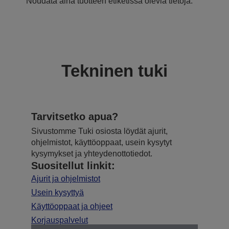
Noudata aina tuotteen etiketissä olevia tietoja.
Tekninen tuki
Tarvitsetko apua?
Sivustomme Tuki osiosta löydät ajurit,
ohjelmistot, käyttöoppaat, usein kysytyt
kysymykset ja yhteydenottotiedot.
Suositellut linkit:
Ajurit ja ohjelmistot
Usein kysyttyä
Käyttöoppaat ja ohjeet
Korjauspalvelut