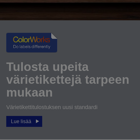
Tulosta upeita
värietikettejä tarpeen
mukaan
Värietikettitulostuksen uusi standardi
Lue lisää