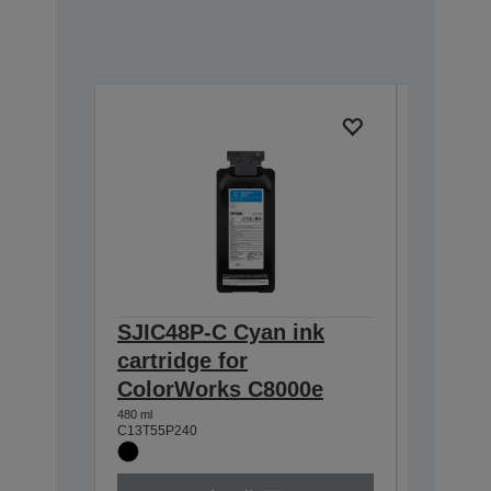
SJIC48P-C Cyan ink
SJIC48
cartridge for
cartrid
ColorWorks C8000e
Color
480 ml
480 ml
C13T55P240
C13T55P3