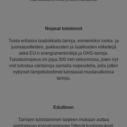
Nopeat toiminnot
Tuota erilaisia laadukkaita tarroja, esimerkiksi ruoka- ja
juomatuotteiden, pakkausten ja laatikoiden etikettejä
sekä EU:n energiamerkintöjä ja GHS-tarroja.
Tulostusnopeus on jopa 300 mm sekunnissa, joten nyt
voit tulostaa väritarroja samalla nopeudella, jolla jotkin
nykyiset lämpötulostimet tulostavat mustavalkoisia
tarroja.
Edullinen
Tarrojen tulostaminen tarpeen mukaan auttaa
poistamaan esipainamiseen liittyvät kustannukset,