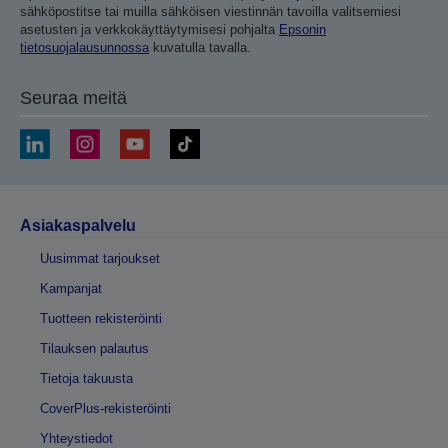
sähköpostitse tai muilla sähköisen viestinnän tavoilla valitsemiesi
asetusten ja verkkokäyttäytymisesi pohjalta
Epsonin
tietosuojalausunnossa
kuvatulla tavalla.
Seuraa meitä
Asiakaspalvelu
Uusimmat tarjoukset
Kampanjat
Tuotteen rekisteröinti
Tilauksen palautus
Tietoja takuusta
CoverPlus-rekisteröinti
Yhteystiedot