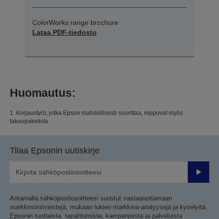
ColorWorks range brochure
Lataa PDF-tiedosto
Huomautus:
1. Korjaustyöt, jotka Epson mahdollisesti suorittaa, riippuvat myös
takuupaketista.
Tilaa Epsonin uutiskirje
Lähetä
Antamalla sähköpostiosoitteesi suostut vastaanottamaan
markkinointiviestejä, mukaan lukien markkina-analyysejä ja kyselyitä,
Epsonin tuotteista, tapahtumista, kampanjoista ja palveluista