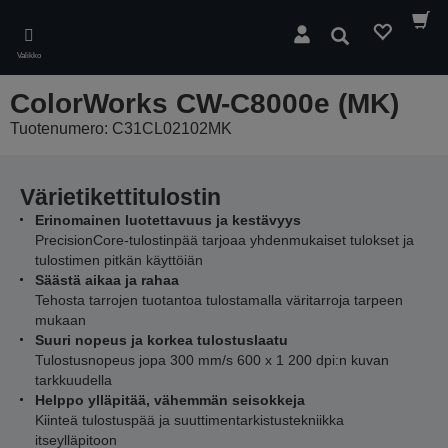
Skip
to
Hae
main
Valikko
content
ColorWorks CW-C8000e (MK)
Tuotenumero: C31CL02102MK
Värietikettitulostin
Erinomainen luotettavuus ja kestävyys
PrecisionCore-tulostinpää tarjoaa yhdenmukaiset tulokset ja
tulostimen pitkän käyttöiän
Säästä aikaa ja rahaa
Tehosta tarrojen tuotantoa tulostamalla väritarroja tarpeen
mukaan
Suuri nopeus ja korkea tulostuslaatu
Tulostusnopeus jopa 300 mm/s 600 x 1 200 dpi:n kuvan
tarkkuudella
Helppo ylläpitää, vähemmän seisokkeja
Kiinteä tulostuspää ja suuttimentarkistustekniikka
itseylläpitoon