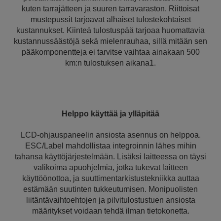
kuten tarrajätteen ja suuren tarravaraston. Riittoisat
mustepussit tarjoavat alhaiset tulostekohtaiset
kustannukset. Kiinteä tulostuspää tarjoaa huomattavia
kustannussäästöjä sekä mielenrauhaa, sillä mitään sen
pääkomponentteja ei tarvitse vaihtaa ainakaan 500
km:n tulostuksen aikana1.
Helppo käyttää ja ylläpitää
LCD-ohjauspaneelin ansiosta asennus on helppoa.
ESC/Label mahdollistaa integroinnin lähes mihin
tahansa käyttöjärjestelmään. Lisäksi laitteessa on täysi
valikoima apuohjelmia, jotka tukevat laitteen
käyttöönottoa, ja suuttimentarkistustekniikka auttaa
estämään suutinten tukkeutumisen. Monipuolisten
liitäntävaihtoehtojen ja pilvitulostustuen ansiosta
määritykset voidaan tehdä ilman tietokonetta.