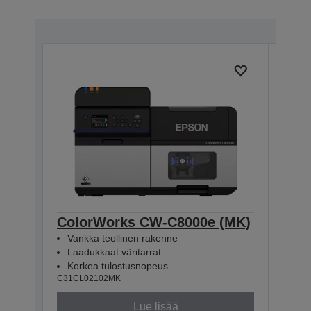
ColorWorks CW-C8000e (MK)
Col
Vankka teollinen rakenne
Van
Laadukkaat väritarrat
Laa
Korkea tulostusnopeus
Kor
C31CL02102MK
C31CL
Lue lisää