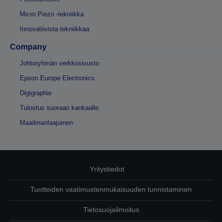
Micro Piezo -tekniikka
Innovatiivista tekniikkaa
Company
Johtoryhmän verkkosivusto
Epson Europe Electronics
Digigraphie
Tulostus suoraan kankaalle
Maailmanlaajuinen
Yritystiedot
Tuotteiden vaatimustenmukaisuuden tunnistaminen
Tietosuojailmoitus