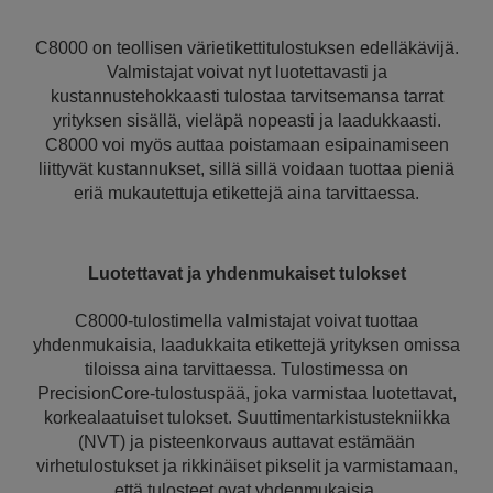
C8000 on teollisen värietikettitulostuksen edelläkävijä.
Valmistajat voivat nyt luotettavasti ja
kustannustehokkaasti tulostaa tarvitsemansa tarrat
yrityksen sisällä, vieläpä nopeasti ja laadukkaasti.
C8000 voi myös auttaa poistamaan esipainamiseen
liittyvät kustannukset, sillä sillä voidaan tuottaa pieniä
eriä mukautettuja etikettejä aina tarvittaessa.
Luotettavat ja yhdenmukaiset tulokset
C8000-tulostimella valmistajat voivat tuottaa
yhdenmukaisia, laadukkaita etikettejä yrityksen omissa
tiloissa aina tarvittaessa. Tulostimessa on
PrecisionCore-tulostuspää, joka varmistaa luotettavat,
korkealaatuiset tulokset. Suuttimentarkistustekniikka
(NVT) ja pisteenkorvaus auttavat estämään
virhetulostukset ja rikkinäiset pikselit ja varmistamaan,
että tulosteet ovat yhdenmukaisia.