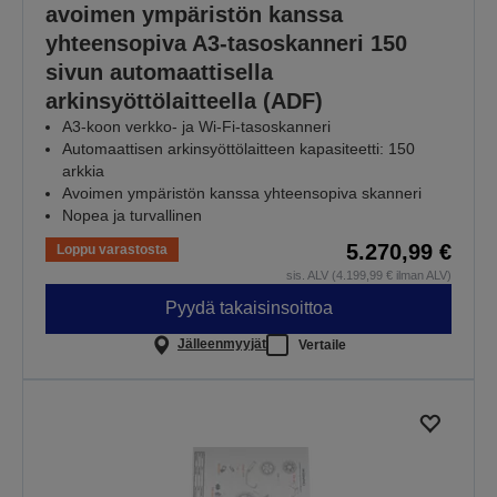
avoimen ympäristön kanssa
yhteensopiva A3-tasoskanneri 150
sivun automaattisella
arkinsyöttölaitteella (ADF)
A3-koon verkko- ja Wi-Fi-tasoskanneri
Automaattisen arkinsyöttölaitteen kapasiteetti: 150
arkkia
Avoimen ympäristön kanssa yhteensopiva skanneri
Nopea ja turvallinen
5.270,99 €
Loppu varastosta
sis. ALV (4.199,99 € ilman ALV)
Pyydä takaisinsoittoa
Jälleenmyyjät
Vertaile