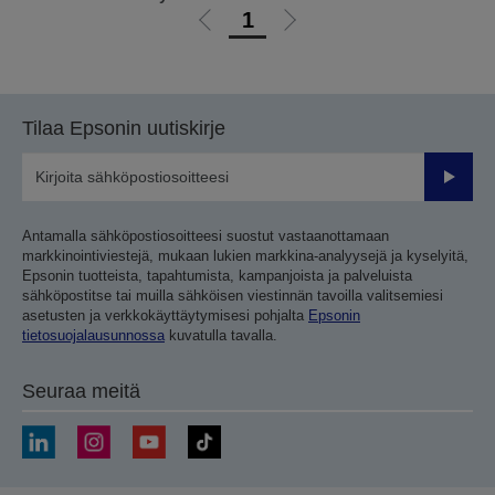
1
Siirry
Siirry
edelliselle
seuraavalle
sivulle
sivulle
Tilaa Epsonin uutiskirje
Lähetä
Antamalla sähköpostiosoitteesi suostut vastaanottamaan
markkinointiviestejä, mukaan lukien markkina-analyysejä ja kyselyitä,
Epsonin tuotteista, tapahtumista, kampanjoista ja palveluista
sähköpostitse tai muilla sähköisen viestinnän tavoilla valitsemiesi
asetusten ja verkkokäyttäytymisesi pohjalta
Epsonin
tietosuojalausunnossa
kuvatulla tavalla.
Seuraa meitä