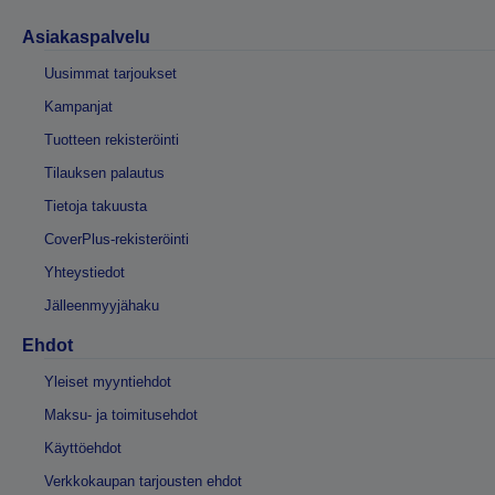
Asiakaspalvelu
Uusimmat tarjoukset
Kampanjat
Tuotteen rekisteröinti
Tilauksen palautus
Tietoja takuusta
CoverPlus-rekisteröinti
Yhteystiedot
Jälleenmyyjähaku
Ehdot
Yleiset myyntiehdot
Maksu- ja toimitusehdot
Käyttöehdot
Verkkokaupan tarjousten ehdot