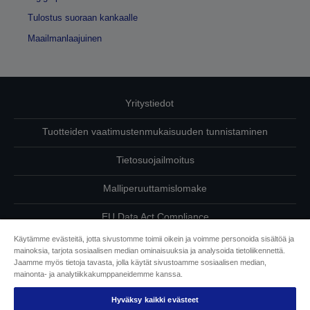
Tulostus suoraan kankaalle
Maailmanlaajuinen
Yritystiedot
Tuotteiden vaatimustenmukaisuuden tunnistaminen
Tietosuojailmoitus
Malliperuuttamislomake
EU Data Act Compliance
Käytämme evästeitä, jotta sivustomme toimii oikein ja voimme personoida sisältöä ja
Ota meihin yhteyttä omista tiedoistasi
mainoksia, tarjota sosiaalisen median ominaisuuksia ja analysoida tietoliikennettä.
Jaamme myös tietoja tavasta, jolla käytät sivustoamme sosiaalisen median,
Tietoa evästeistä
mainonta- ja analytiikkakumppaneidemme kanssa.
Hyväksy kaikki evästeet
Epson on sitoutunut saavutettavuuteen