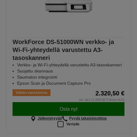
WorkForce DS-51000WN verkko- ja
Wi-Fi-yhteydellä varustettu A3-
tasoskanneri
Verkko- ja Wi-Fi-yhteydellä varustettu A3-tasoskanneri
Suojattu skannaus
Saumaton integrointi
Epson Scan ja Document Capture Pro
2.320,50 €
Vähän varastossa
sis. ALV (1.849,00 € ilman ALV)
Osta nyt
Jälleenmyyjät
Pyydä takaisinsoittoa
Vertaile