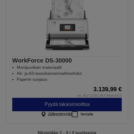
WorkForce DS-30000
Monipuoliset materiaalit
A4- ja A3-tasoskannerivaihtoehdot
Paperin suojaus
3.139,99 €
sis. ALV (2.501,98 € ilman ALV)
Pyydä takaisinsoittoa
Jälleenmyyjät
Vertaile
Näytetään 1 - 4 / 4 tuotteesta