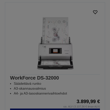
WorkForce DS-32000
Säädettävä runko
A3-skannausvalmius
A4- ja A3-tasoskannerivaihtoehdot
3.899,99 €
sis. ALV (3.107,56 € ilman ALV)