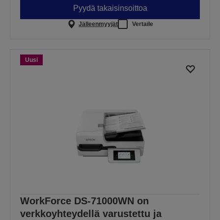
Pyydä takaisinsoittoa
Jälleenmyyjät
Vertaile
Uusi
WorkForce DS-71000WN on
verkkoyhteydellä varustettu ja