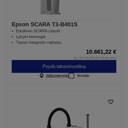
Epson SCARA T3-B401S
Edullinen SCARA-robotti
Lyhyet kiertoajat
Täysin integroitu ratkaisu
10.661,22 €
sis. ALV (8.495,00 € ilman ALV)
Pyydä takaisinsoittoa
Jälleenmyyjät
Vertaile