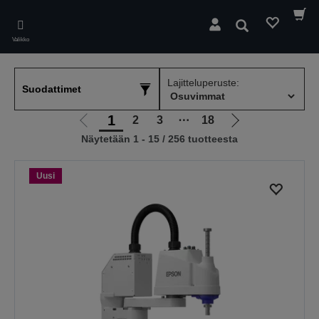
Skip
to
Hae
main
Valikko
content
Lajitteluperuste:
Suodattimet
1
2
3
⋯
18
Siirry
Siirry
Näytetään 1 - 15 / 256 tuotteesta
edelliselle
seuraavalle
sivulle
sivulle
Uusi