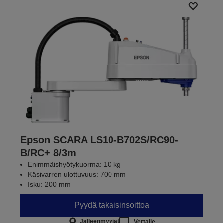
Epson SCARA LS10-B702S/RC90-
B/RC+ 8/3m
Enimmäishyötykuorma: 10 kg
Käsivarren ulottuvuus: 700 mm
Isku: 200 mm
Pyydä takaisinsoittoa
Jälleenmyyjät
Vertaile