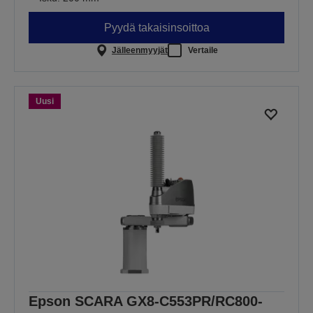
Pyydä takaisinsoittoa
Jälleenmyyjät
Vertaile
Uusi
Epson SCARA GX8-C553PR/RC800-