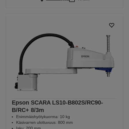
Epson SCARA LS10-B802S/RC90-
B/RC+ 8/3m
Enimmäishyötykuorma: 10 kg
Käsivarren ulottuvuus: 800 mm
Isku: 200 mm