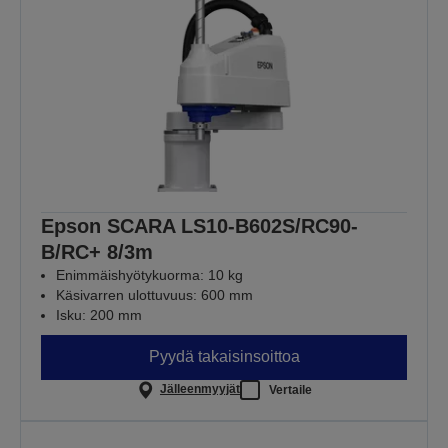
Epson SCARA LS10-B602S/RC90-
B/RC+ 8/3m
Enimmäishyötykuorma: 10 kg
Käsivarren ulottuvuus: 600 mm
Isku: 200 mm
Pyydä takaisinsoittoa
Jälleenmyyjät
Vertaile