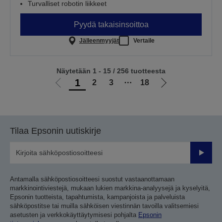
Turvalliset robotin liikkeet
Pyydä takaisinsoittoa
Jälleenmyyjät
Vertaile
Näytetään 1 - 15 / 256 tuotteesta
1
2
3
⋯
18
Siirry
Siirry
edelliselle
seuraavalle
sivulle
sivulle
Tilaa Epsonin uutiskirje
Lähetä
Antamalla sähköpostiosoitteesi suostut vastaanottamaan
markkinointiviestejä, mukaan lukien markkina-analyysejä ja kyselyitä,
Epsonin tuotteista, tapahtumista, kampanjoista ja palveluista
sähköpostitse tai muilla sähköisen viestinnän tavoilla valitsemiesi
asetusten ja verkkokäyttäytymisesi pohjalta
Epsonin