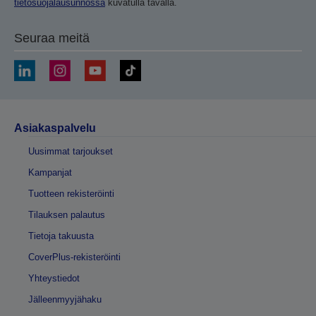
tietosuojalausunnossa
kuvatulla tavalla.
Seuraa meitä
Asiakaspalvelu
Uusimmat tarjoukset
Kampanjat
Tuotteen rekisteröinti
Tilauksen palautus
Tietoja takuusta
CoverPlus-rekisteröinti
Yhteystiedot
Jälleenmyyjähaku