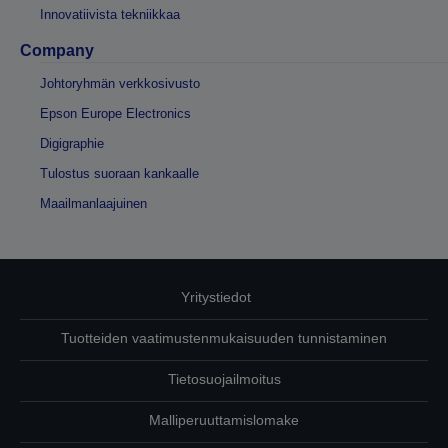
Innovatiivista tekniikkaa
Company
Johtoryhmän verkkosivusto
Epson Europe Electronics
Digigraphie
Tulostus suoraan kankaalle
Maailmanlaajuinen
Yritystiedot
Tuotteiden vaatimustenmukaisuuden tunnistaminen
Tietosuojailmoitus
Malliperuuttamislomake