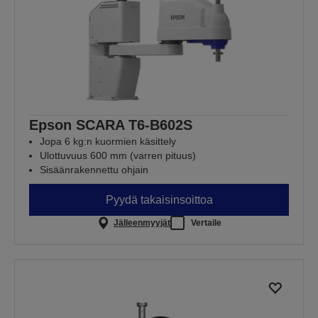
Epson SCARA T6-B602S
Jopa 6 kg:n kuormien käsittely
Ulottuvuus 600 mm (varren pituus)
Sisäänrakennettu ohjain
Pyydä takaisinsoittoa
Jälleenmyyjät
Vertaile