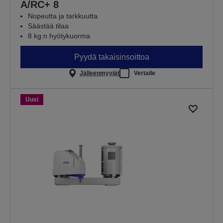
A/RC+ 8
Nopeutta ja tarkkuutta
Säästää tilaa
8 kg:n hyötykuorma
Pyydä takaisinsoittoa
Jälleenmyyjät
Vertaile
Uusi