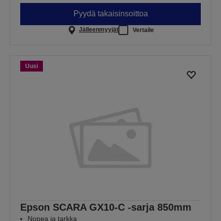
Pyydä takaisinsoittoa
Jälleenmyyjät
Vertaile
Uusi
Epson SCARA GX10-C -sarja 850mm
Nopea ja tarkka