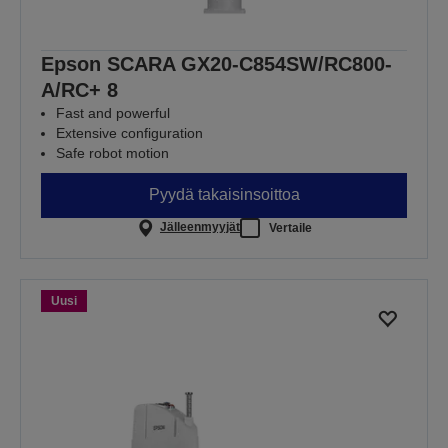
Epson SCARA GX20-C854SW/RC800-
A/RC+ 8
Fast and powerful
Extensive configuration
Safe robot motion
Pyydä takaisinsoittoa
Jälleenmyyjät
Vertaile
Uusi