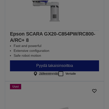
Epson SCARA GX20-C854PW/RC800-
A/RC+ 8
Fast and powerful
Extensive configuration
Safe robot motion
Pyydä takaisinsoittoa
Jälleenmyyjät
Vertaile
Uusi