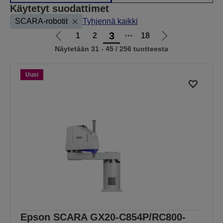
Käytetyt suodattimet
SCARA-robotit
Tyhjennä kaikki
3
1
2
⋯
18
Siirry
Siirry
Näytetään 31 - 45 / 256 tuotteesta
edelliselle
seuraavalle
sivulle
sivulle
Uusi
Epson SCARA GX20-C854P/RC800-