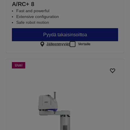
A/RC+ 8
Fast and powerful
Extensive configuration
Safe robot motion
Pyydä takaisinsoittoa
Jälleenmyyjät
Vertaile
Uusi