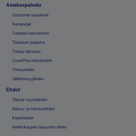
Asiakaspalvelu
Uusimmat tarjoukset
Kampanjat
Tuotteen rekisteröinti
Tilauksen palautus
Tietoja takuusta
CoverPlus-rekisteröinti
Yhteystiedot
Jälleenmyyjähaku
Ehdot
Yleiset myyntiehdot
Maksu- ja toimitusehdot
Käyttöehdot
Verkkokaupan tarjousten ehdot