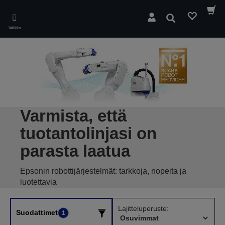
Skip
to
Hae
main
Valikko
content
Varmista, että
tuotantolinjasi on
parasta laatua
Epsonin robottijärjestelmät: tarkkoja, nopeita ja
luotettavia
Lajitteluperuste:
Suodattimet
1