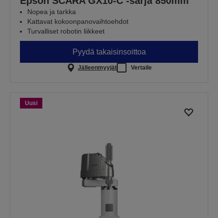
Epson SCARA GX10-C -sarja 850mm
Nopea ja tarkka
Kattavat kokoonpanovaihtoehdot
Turvalliset robotin liikkeet
Pyydä takaisinsoittoa
Jälleenmyyjät
Vertaile
Uusi