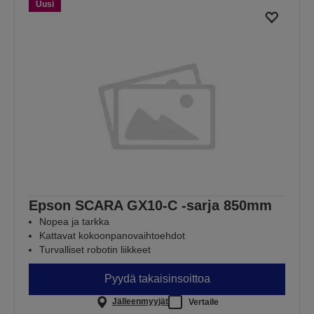
Uusi
Epson SCARA GX10-C -sarja 850mm
Nopea ja tarkka
Kattavat kokoonpanovaihtoehdot
Turvalliset robotin liikkeet
Pyydä takaisinsoittoa
Jälleenmyyjät
Vertaile