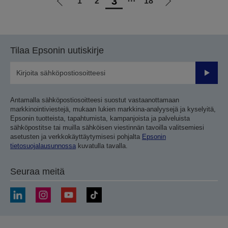
3
1
2
⋯
18
Siirry
Siirry
edelliselle
seuraavalle
sivulle
sivulle
Tilaa Epsonin uutiskirje
Lähetä
Antamalla sähköpostiosoitteesi suostut vastaanottamaan
markkinointiviestejä, mukaan lukien markkina-analyysejä ja kyselyitä,
Epsonin tuotteista, tapahtumista, kampanjoista ja palveluista
sähköpostitse tai muilla sähköisen viestinnän tavoilla valitsemiesi
asetusten ja verkkokäyttäytymisesi pohjalta
Epsonin
tietosuojalausunnossa
kuvatulla tavalla.
Seuraa meitä