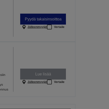
Pyydä takaisinsoittoa
Jälleenmyyjät
Vertaile
Lue lisää
siin
Jälleenmyyjät
Vertaile
ys
sennus