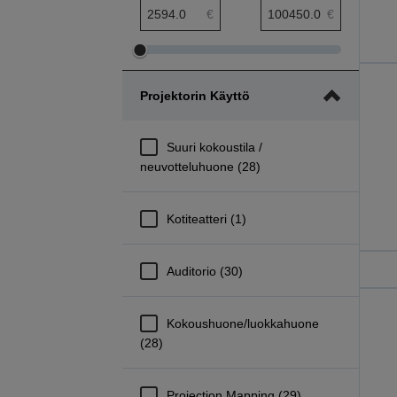
hinta pienin etäisyys
hinta suurin etäisyys
€
€
Säädä
Säädä
hinta
hinta
Projektorin Käyttö
pienintä
suurinta
etäisyyttä
etäisyyttä
Suuri kokoustila /
neuvotteluhuone (28)
Kotiteatteri (1)
Auditorio (30)
Kokoushuone/luokkahuone
(28)
Projection Mapping (29)