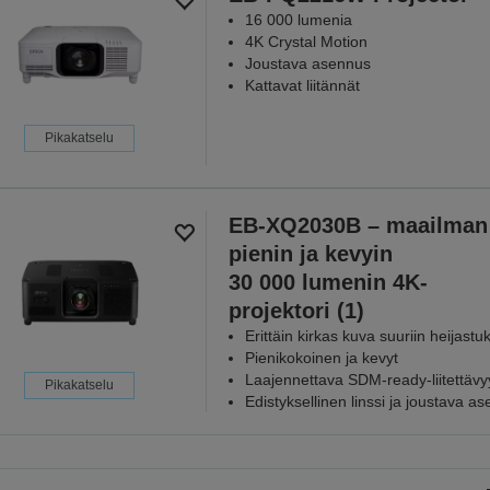
16 000 lumenia
4K Crystal Motion
Joustava asennus
Kattavat liitännät
Pikakatselu
EB-XQ2030B – maailman
pienin ja kevyin
30 000 lumenin 4K-
projektori (1)
Erittäin kirkas kuva suuriin heijastuk
Pienikokoinen ja kevyt
Laajennettava SDM-ready-liitettävy
Pikakatselu
Edistyksellinen linssi ja joustava a