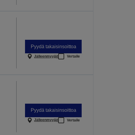
Pyydä takaisinsoittoa
Jälleenmyyjät
Vertaile
Pyydä takaisinsoittoa
Jälleenmyyjät
Vertaile