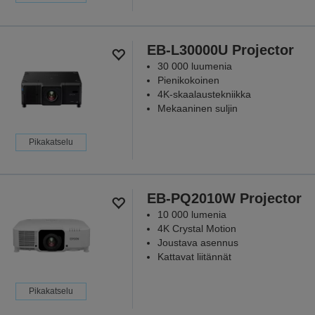
EB-L30000U Projector
30 000 luumenia
Pienikokoinen
4K-skaalaustekniikka
Mekaaninen suljin
Pikakatselu
EB-PQ2010W Projector
10 000 lumenia
4K Crystal Motion
Joustava asennus
Kattavat liitännät
Pikakatselu