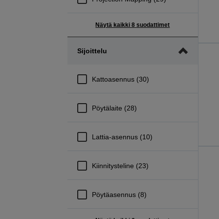
Näytä kaikki 8 suodattimet
Sijoittelu
Kattoasennus (30)
Pöytälaite (28)
Lattia-asennus (10)
Kiinnitysteline (23)
Pöytäasennus (8)