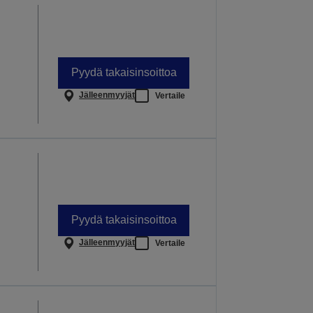
Pyydä takaisinsoittoa
Jälleenmyyjät
Vertaile
Pyydä takaisinsoittoa
Jälleenmyyjät
Vertaile