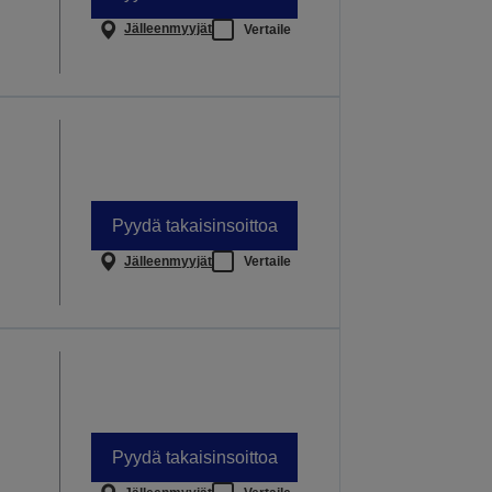
Jälleenmyyjät
Vertaile
Pyydä takaisinsoittoa
Jälleenmyyjät
Vertaile
Pyydä takaisinsoittoa