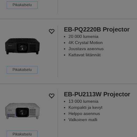
Pikakatselu
EB-PQ2220B Projector
20 000 lumenia
4K Crystal Motion
Joustava asennus
Kattavat liitännät
Pikakatselu
EB-PU2113W Projector
13 000 lumenia
Kompakti ja kevyt
Helppo asennus
Valkoinen malli
Pikakatselu