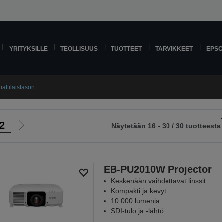
YRITYKSILLE
TEOLLISUUS
TUOTTEET
TARVIKKEET
EPS
attilaistason
2
Näytetään 16 - 30 / 30 tuotteesta
Siirry
le
seuraavalle
sivulle
EB-PU2010W Projector
Keskenään vaihdettavat linssit
Kompakti ja kevyt
10 000 lumenia
SDI-tulo ja ‑lähtö