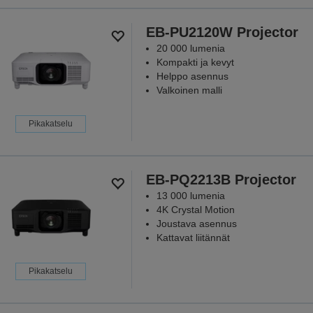
EB-PU2120W Projector
20 000 lumenia
Kompakti ja kevyt
Helppo asennus
Valkoinen malli
Pikakatselu
EB-PQ2213B Projector
13 000 lumenia
4K Crystal Motion
Joustava asennus
Kattavat liitännät
Pikakatselu