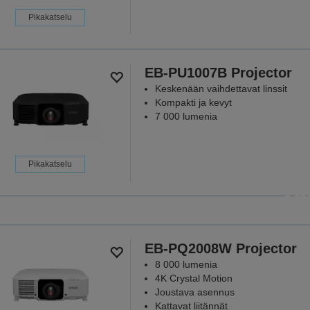
Pikakatselu
EB-PU1007B Projector
Keskenään vaihdettavat linssit
Kompakti ja kevyt
7 000 lumenia
Projektorit
Pikakatselu
va
kun sillä on 
Koska jokain
EB-PQ2008W Projector
8 000 lumenia
LUE
4K Crystal Motion
Joustava asennus
Kattavat liitännät