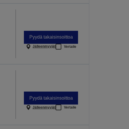
Pyydä takaisinsoittoa
Jälleenmyyjät
Vertaile
Pyydä takaisinsoittoa
Jälleenmyyjät
Vertaile