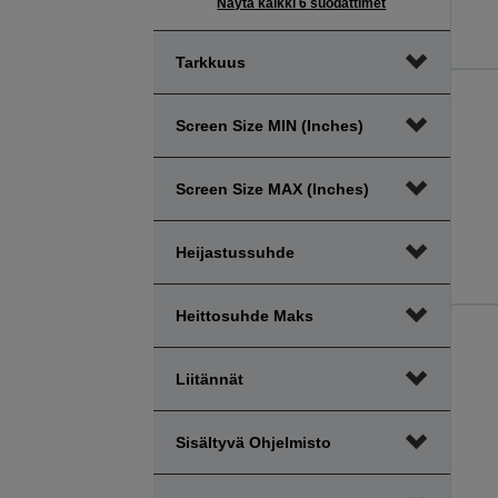
Näytä kaikki 6 suodattimet
Tarkkuus
Screen Size MIN (inches)
Screen Size MAX (inches)
Heijastussuhde
Heittosuhde Maks
Liitännät
Sisältyvä Ohjelmisto