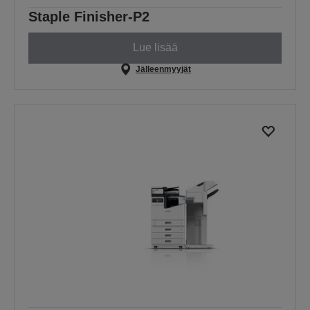
Staple Finisher-P2
Lue lisää
Jälleenmyyjät