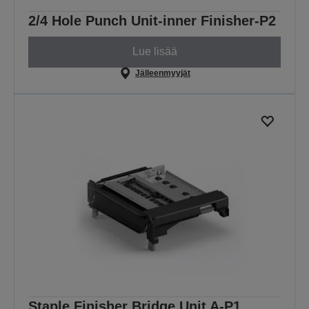
2/4 Hole Punch Unit-inner Finisher-P2
Lue lisää
Jälleenmyyjät
Staple Finisher Bridge Unit A-P1