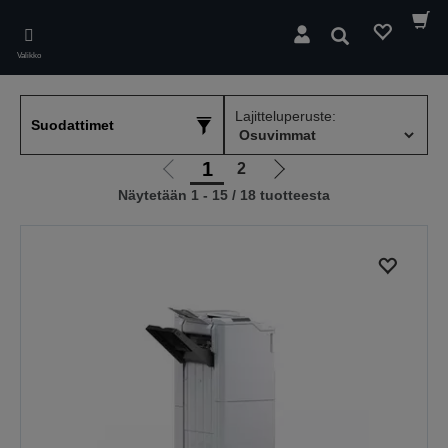
Skip
to
Hae
main
Valikko
content
Lajitteluperuste:
Suodattimet
1
2
Siirry
Siirry
Näytetään 1 - 15 / 18 tuotteesta
edelliselle
seuraavalle
sivulle
sivulle