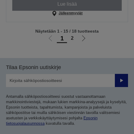
Lue lisää
Jälleenmyyjät
Näytetään 1 - 15 / 18 tuotteesta
1
2
Siirry
Siirry
edelliselle
seuraavalle
sivulle
sivulle
Tilaa Epsonin uutiskirje
Lähetä
Antamalla sähköpostiosoitteesi suostut vastaanottamaan
markkinointiviestejä, mukaan lukien markkina-analyysejä ja kyselyitä,
Epsonin tuotteista, tapahtumista, kampanjoista ja palveluista
sähköpostitse tai muilla sähköisen viestinnän tavoilla valitsemiesi
asetusten ja verkkokäyttäytymisesi pohjalta
Epsonin
tietosuojalausunnossa
kuvatulla tavalla.