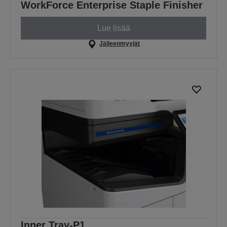
WorkForce Enterprise Staple Finisher
Lue lisää
Jälleenmyyjät
Inner Tray-P1