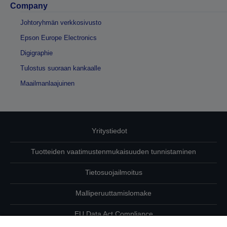
Company
Johtoryhmän verkkosivusto
Epson Europe Electronics
Digigraphie
Tulostus suoraan kankaalle
Maailmanlaajuinen
Yritystiedot
Tuotteiden vaatimustenmukaisuuden tunnistaminen
Tietosuojailmoitus
Malliperuuttamislomake
EU Data Act Compliance