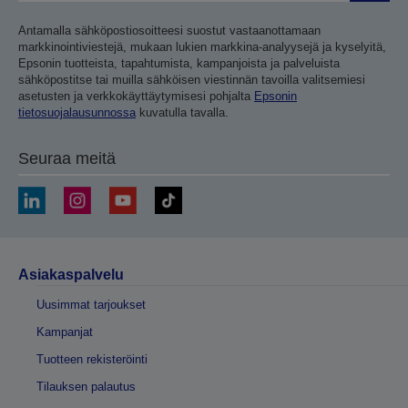
Antamalla sähköpostiosoitteesi suostut vastaanottamaan
markkinointiviestejä, mukaan lukien markkina-analyysejä ja kyselyitä,
Epsonin tuotteista, tapahtumista, kampanjoista ja palveluista
sähköpostitse tai muilla sähköisen viestinnän tavoilla valitsemiesi
asetusten ja verkkokäyttäytymisesi pohjalta
Epsonin
tietosuojalausunnossa
kuvatulla tavalla.
Seuraa meitä
Asiakaspalvelu
Uusimmat tarjoukset
Kampanjat
Tuotteen rekisteröinti
Tilauksen palautus