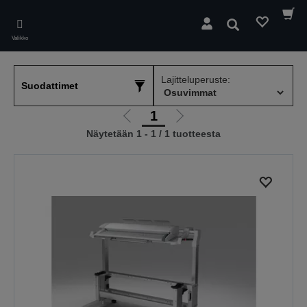
Skip
to
Hae
main
Valikko
content
Lajitteluperuste:
Suodattimet
1
Siirry
Siirry
Näytetään 1 - 1 / 1 tuotteesta
edelliselle
seuraavalle
sivulle
sivulle