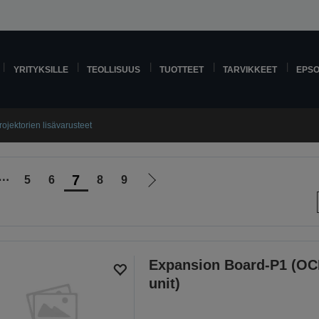
YRITYKSILLE
TEOLLISUUS
TUOTTEET
TARVIKKEET
EPS
rojektorien lisävarusteet
7
⋯
5
6
8
9
Siirry
le
seuraavalle
sivulle
Expansion Board-P1 (O
unit)