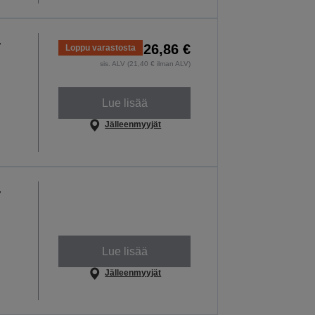
-
26,86 €
Loppu varastosta
sis. ALV (21,40 € ilman ALV)
Lue lisää
Jälleenmyyjät
-
Lue lisää
Jälleenmyyjät