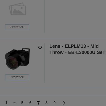
Pikakatselu
Lens - ELPLM13 - Mid
Throw - EB-L30000U Seri
Pikakatselu
7
1
⋯
5
6
8
9
iirry
Siirry