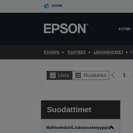
Skip
SUOMI
to
main
content
KOTIIN
ETUSIVU
TUOTTEET
LISÄVARUSTEET
P
1
Lista
Ruudukko
Siirry
edellisel
sivulle
Suodattimet
Vaihtoehdot/lisävarustetyyppi