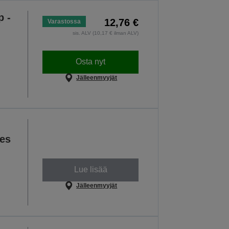
p -
12,76 €
Varastossa
sis. ALV (10,17 € ilman ALV)
Osta nyt
Jälleenmyyjät
es
Lue lisää
Jälleenmyyjät