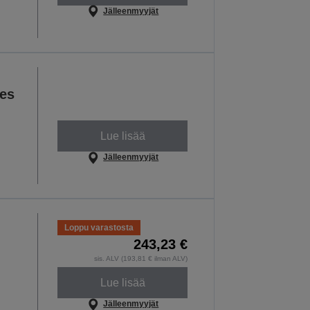
Jälleenmyyjät
es
Lue lisää
Jälleenmyyjät
Loppu varastosta
243,23 €
sis. ALV (193,81 € ilman ALV)
Lue lisää
Jälleenmyyjät