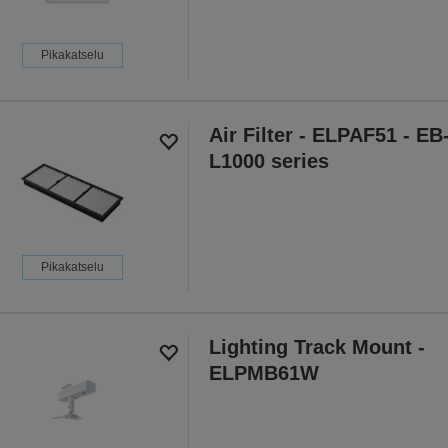
Pikakatselu
Air Filter - ELPAF51 - EB
L1000 series
Pikakatselu
Lighting Track Mount -
ELPMB61W