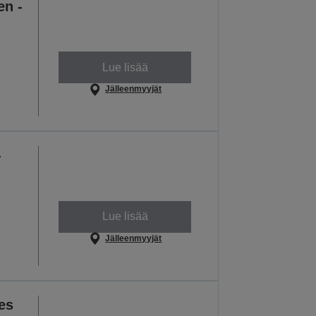
en -
Lue lisää
Jälleenmyyjät
-
Lue lisää
Jälleenmyyjät
es