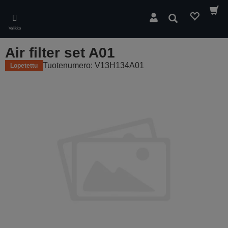
Skip
to
Hae
main
Valikko
content
Air filter set A01
Tuotenumero: V13H134A01
Lopetettu