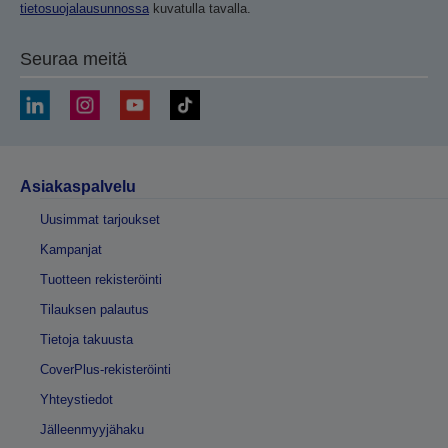
tietosuojalausunnossa
kuvatulla tavalla.
Seuraa meitä
Asiakaspalvelu
Uusimmat tarjoukset
Kampanjat
Tuotteen rekisteröinti
Tilauksen palautus
Tietoja takuusta
CoverPlus-rekisteröinti
Yhteystiedot
Jälleenmyyjähaku