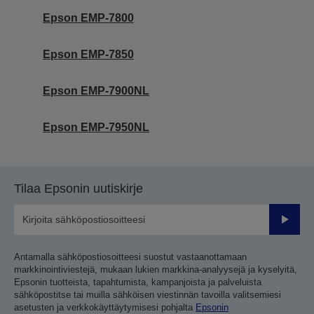
Epson EMP-7800
Epson EMP-7850
Epson EMP-7900NL
Epson EMP-7950NL
Tilaa Epsonin uutiskirje
Lähetä
Antamalla sähköpostiosoitteesi suostut vastaanottamaan
markkinointiviestejä, mukaan lukien markkina-analyysejä ja kyselyitä,
Epsonin tuotteista, tapahtumista, kampanjoista ja palveluista
sähköpostitse tai muilla sähköisen viestinnän tavoilla valitsemiesi
asetusten ja verkkokäyttäytymisesi pohjalta
Epsonin