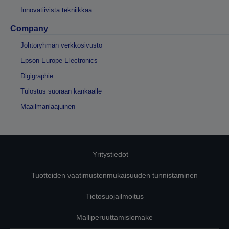
Innovatiivista tekniikkaa
Company
Johtoryhmän verkkosivusto
Epson Europe Electronics
Digigraphie
Tulostus suoraan kankaalle
Maailmanlaajuinen
Yritystiedot
Tuotteiden vaatimustenmukaisuuden tunnistaminen
Tietosuojailmoitus
Malliperuuttamislomake