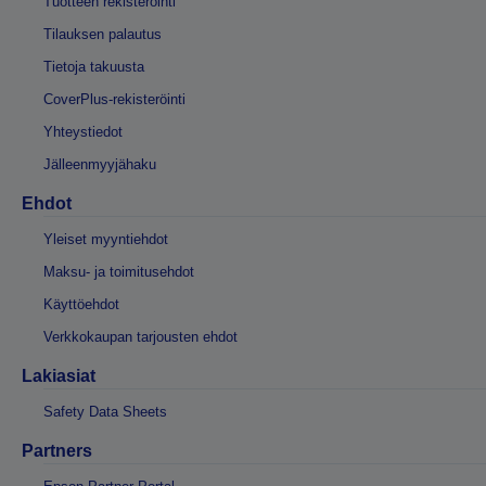
Tuotteen rekisteröinti
Tilauksen palautus
Tietoja takuusta
CoverPlus-rekisteröinti
Yhteystiedot
Jälleenmyyjähaku
Ehdot
Yleiset myyntiehdot
Maksu- ja toimitusehdot
Käyttöehdot
Verkkokaupan tarjousten ehdot
Lakiasiat
Safety Data Sheets
Partners