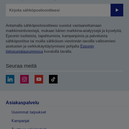
Lähetä
Antamalla sähköpostiosoitteesi suostut vastaanottamaan
markkinointiviestejä, mukaan lukien markkina-analyysejä ja kyselyitä,
Epsonin tuotteista, tapahtumista, kampanjoista ja palveluista
sähköpostitse tai muilla sähköisen viestinnän tavoilla valitsemiesi
asetusten ja verkkokäyttäytymisesi pohjalta
Epsonin
tietosuojalausunnossa
kuvatulla tavalla.
Seuraa meitä
Asiakaspalvelu
Uusimmat tarjoukset
Kampanjat