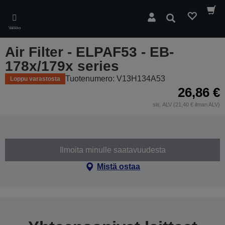
Skip
to
Hae
main
Valikko
content
Air Filter - ELPAF53 - EB-
178x/179x series
Tuotenumero: V13H134A53
Loppu varastosta
26,86 €
sis. ALV (21,40 € ilman ALV)
Ilmoita minulle saatavuudesta
Mistä ostaa